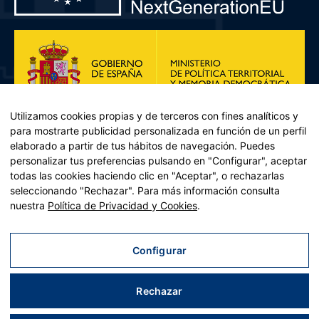
Utilizamos cookies propias y de terceros con fines analíticos y
para mostrarte publicidad personalizada en función de un perfil
elaborado a partir de tus hábitos de navegación. Puedes
personalizar tus preferencias pulsando en "Configurar", aceptar
todas las cookies haciendo clic en "Aceptar", o rechazarlas
seleccionando "Rechazar". Para más información consulta
Plan de Recuperación, Transformación y Resiliencia – Financiado por
nuestra
Política de Privacidad y Cookies
.
la Unión Europea << Next Generation EU>> Mecanismo de
Recuperación y resiliencia, establecido por el Reglamento (UE)
2021/241 del Parlamento Europeo y del Consejo, de 12 de febrero
Configurar
de 2021. Componente 11, Inversión 2 del PRTR gestionado por el
Ministerio de Política territorial.
Rechazar
Aviso legal
|
Política de privacidad
|
Política de cookies
|
Accesibilidad
|
Mapa web