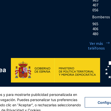
965
407
056
Bomberos
965
406
480
Ver más
teléfonos
Financiado por la Unión Europea << Next Generation EU>> Mecanismo de Rec
cos y para mostrarte publicidad personalizada en
sejo, de 12 de febrero de 2021. Componente 11, Inversión 2 del PRTR gestio
navegación. Puedes personalizar tus preferencias
Configu
ndo clic en "Aceptar", o rechazarlas seleccionando
lítica de privacidad
|
Política de cookies
|
Accesibilidad
|
Mapa web
| Desarrollado por
Tre
a de Privacidad y Cookies
.