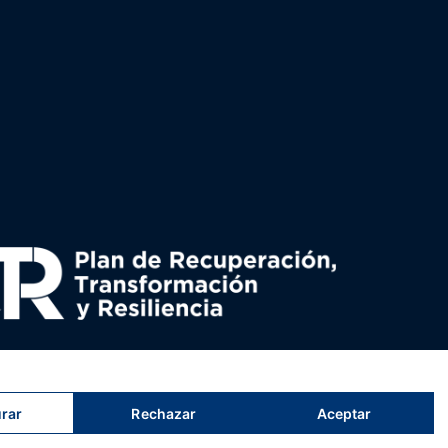
uperación y resiliencia, establecido por el Reglamento
nado por el Ministerio de Política territorial.
rar
Rechazar
Aceptar
s
tristes
tigres