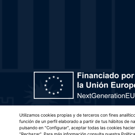
Plan de Recuperación, Transformación y Resiliencia – 
Utilizamos cookies propias y de terceros con fines analíti
(UE) 2021/241 del Parlamento Europeo y del Con
función de un perfil elaborado a partir de tus hábitos de 
pulsando en "Configurar", aceptar todas las cookies hacie
Aviso legal
|
Po
"Rechazar". Para más información consulta nuestra
Polític