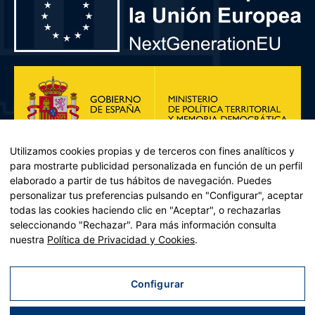
Utilizamos cookies propias y de terceros con fines analíticos y
para mostrarte publicidad personalizada en función de un perfil
elaborado a partir de tus hábitos de navegación. Puedes
personalizar tus preferencias pulsando en "Configurar", aceptar
todas las cookies haciendo clic en "Aceptar", o rechazarlas
seleccionando "Rechazar". Para más información consulta
Plan de Recuperación, Transformación y Resiliencia – Financiado por
nuestra
Política de Privacidad y Cookies
.
la Unión Europea << Next Generation EU>> Mecanismo de
Recuperación y resiliencia, establecido por el Reglamento (UE)
2021/241 del Parlamento Europeo y del Consejo, de 12 de febrero
Configurar
de 2021. Componente 11, Inversión 2 del PRTR gestionado por el
Ministerio de Política territorial.