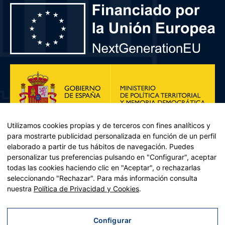
Utilizamos cookies propias y de terceros con fines analíticos y
para mostrarte publicidad personalizada en función de un perfil
elaborado a partir de tus hábitos de navegación. Puedes
personalizar tus preferencias pulsando en "Configurar", aceptar
todas las cookies haciendo clic en "Aceptar", o rechazarlas
seleccionando "Rechazar". Para más información consulta
Plan de Recuperación, Transformación y Resiliencia – Financiado por
nuestra
Política de Privacidad y Cookies
.
la Unión Europea << Next Generation EU>> Mecanismo de
Recuperación y resiliencia, establecido por el Reglamento (UE)
2021/241 del Parlamento Europeo y del Consejo, de 12 de febrero
Configurar