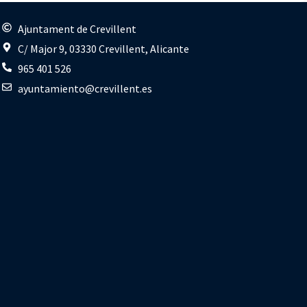
s
Ajuntament de Crevillent
C/ Major 9, 03330 Crevillent, Alicante
965 401 526
ayuntamiento@crevillent.es