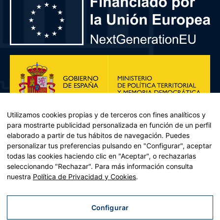
Utilizamos cookies propias y de terceros con fines analíticos y
para mostrarte publicidad personalizada en función de un perfil
elaborado a partir de tus hábitos de navegación. Puedes
personalizar tus preferencias pulsando en "Configurar", aceptar
todas las cookies haciendo clic en "Aceptar", o rechazarlas
seleccionando "Rechazar". Para más información consulta
Plan de Recuperación, Transformación y Resiliencia – Financiado por
nuestra
Política de Privacidad y Cookies
.
la Unión Europea << Next Generation EU>> Mecanismo de
Recuperación y resiliencia, establecido por el Reglamento (UE)
2021/241 del Parlamento Europeo y del Consejo, de 12 de febrero
Configurar
de 2021. Componente 11, Inversión 2 del PRTR gestionado por el