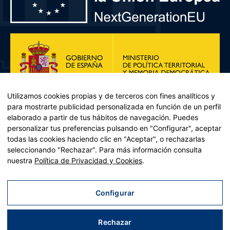
Utilizamos cookies propias y de terceros con fines analíticos y
para mostrarte publicidad personalizada en función de un perfil
elaborado a partir de tus hábitos de navegación. Puedes
personalizar tus preferencias pulsando en "Configurar", aceptar
todas las cookies haciendo clic en "Aceptar", o rechazarlas
seleccionando "Rechazar". Para más información consulta
Plan de Recuperación, Transformación y Resiliencia – Financiado por
nuestra
Política de Privacidad y Cookies
.
la Unión Europea << Next Generation EU>> Mecanismo de
Recuperación y resiliencia, establecido por el Reglamento (UE)
2021/241 del Parlamento Europeo y del Consejo, de 12 de febrero
Configurar
de 2021. Componente 11, Inversión 2 del PRTR gestionado por el
Ministerio de Política territorial.
Rechazar