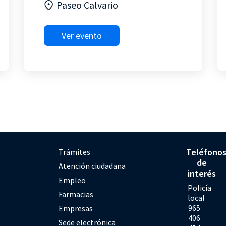
Paseo Calvario
Ver evento
Teléfono
Trámites
de
Atención ciudadana
interés
Empleo
Policía
Farmacias
local
965
Empresas
406
Sede electrónica