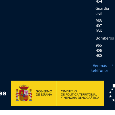
454
Guardia
civil
965
407
056
Bomberos
965
406
480
Ver más
teléfonos
Financiado por la Unión Europea << Next Generation EU>> Mecanismo de Rec