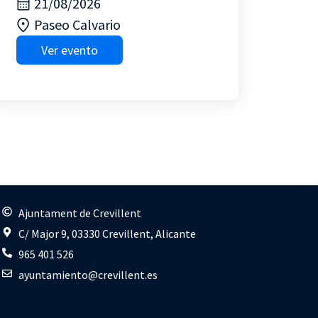
21/08/2026
Paseo Calvario
Ver evento
s
Ajuntament de Crevillent
C/ Major 9, 03330 Crevillent, Alicante
965 401 526
ayuntamiento@crevillent.es