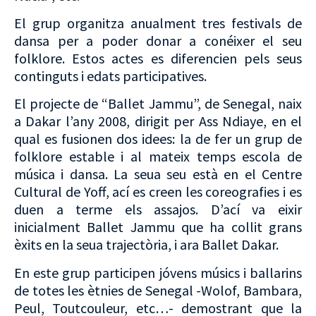
El grup organitza anualment tres festivals de
dansa per a poder donar a conéixer el seu
folklore. Estos actes es diferencien pels seus
continguts i edats participatives.
El projecte de “Ballet Jammu”, de Senegal, naix
a Dakar l’any 2008, dirigit per Ass Ndiaye, en el
qual es fusionen dos idees: la de fer un grup de
folklore estable i al mateix temps escola de
música i dansa. La seua seu està en el Centre
Cultural de Yoff, ací es creen les coreografies i es
duen a terme els assajos. D’ací va eixir
inicialment Ballet Jammu que ha collit grans
èxits en la seua trajectòria, i ara Ballet Dakar.
En este grup participen jóvens músics i ballarins
de totes les ètnies de Senegal -Wolof, Bambara,
Peul, Toutcouleur, etc…- demostrant que la