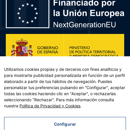
Utilizamos cookies propias y de terceros con fines analíticos y
para mostrarte publicidad personalizada en función de un perfil
elaborado a partir de tus hábitos de navegación. Puedes
personalizar tus preferencias pulsando en "Configurar", aceptar
todas las cookies haciendo clic en "Aceptar", o rechazarlas
seleccionando "Rechazar". Para más información consulta
Plan de Recuperación, Transformación y Resiliencia – Financiado por
nuestra
Política de Privacidad y Cookies
.
la Unión Europea << Next Generation EU>> Mecanismo de
Recuperación y resiliencia, establecido por el Reglamento (UE)
2021/241 del Parlamento Europeo y del Consejo, de 12 de febrero
Configurar
de 2021. Componente 11, Inversión 2 del PRTR gestionado por el