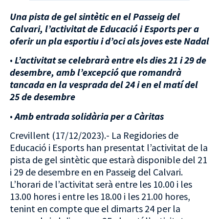
Una pista de gel sintètic en el Passeig del
Calvari, l’activitat de
Educació
i Esports per a
oferir un pla esportiu i d’oci als joves este Nadal
•
L’activitat se celebrarà entre els dies 21 i 29 de
desembre, amb l’excepció que romandrà
tancada en la vesprada del 24 i en el matí del
25 de desembre
•
Amb entrada solidària per a Càritas
Crevillent (17/12/2023).- La Regidories de
Educació i Esports han presentat l’activitat de la
pista de gel sintètic que estarà disponible del 21
i 29 de desembre en en Passeig del Calvari.
L’horari de l’activitat serà entre les 10.00 i les
13.00 hores i entre les 18.00 i les 21.00 hores,
tenint en compte que el dimarts 24 per la