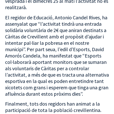
vesprada i el dimecres 25 al matí l’activitat no es
realitzarà.
El regidor de Educació, Antonio Candel Rives, ha
assenyalat que “l’activitat tindrà una entrada
solidària voluntària de 2€ que aniran destinats a
Càritas de Crevillent amb el propòsit d’ajudar i
intentar pal·liar la pobresa en el nostre
municipi”. Per part seua, l’edil d’Esports, David
Amorós Candela, ha manifestat que “Esports
col·laborarà aportant monitors que se sumaran
als voluntaris de Càritas per a controlar
l’activitat, a més de que es tracta una alternativa
esportiva en la qual es poden entretindre tant
xicotets com grans i esperem que tinga una gran
afluència durant estos pròxims dies”.
Finalment, tots dos regidors han animat a la
participació de tota la població crevillentina.