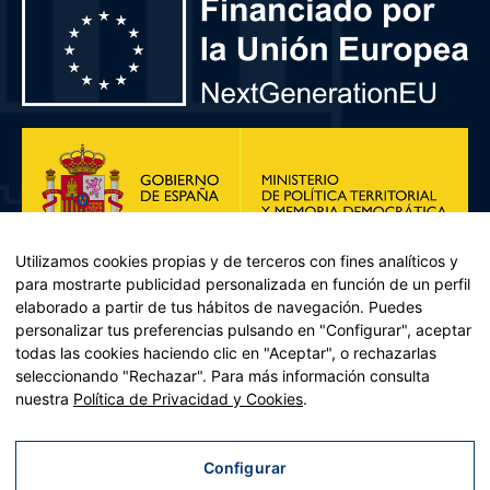
Utilizamos cookies propias y de terceros con fines analíticos y
para mostrarte publicidad personalizada en función de un perfil
elaborado a partir de tus hábitos de navegación. Puedes
personalizar tus preferencias pulsando en "Configurar", aceptar
todas las cookies haciendo clic en "Aceptar", o rechazarlas
seleccionando "Rechazar". Para más información consulta
Plan de Recuperación, Transformación y Resiliencia – Financiado por
nuestra
Política de Privacidad y Cookies
.
la Unión Europea << Next Generation EU>> Mecanismo de
Recuperación y resiliencia, establecido por el Reglamento (UE)
2021/241 del Parlamento Europeo y del Consejo, de 12 de febrero
Configurar
de 2021. Componente 11, Inversión 2 del PRTR gestionado por el