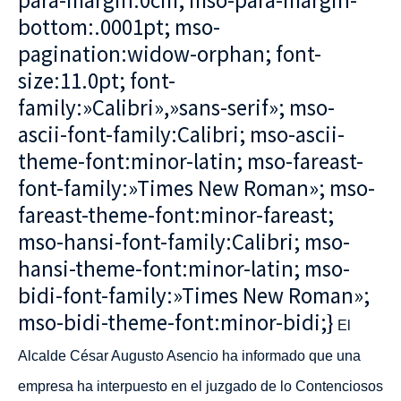
para-margin:0cm; mso-para-margin-
bottom:.0001pt; mso-
pagination:widow-orphan; font-
size:11.0pt; font-
family:»Calibri»,»sans-serif»; mso-
ascii-font-family:Calibri; mso-ascii-
theme-font:minor-latin; mso-fareast-
font-family:»Times New Roman»; mso-
fareast-theme-font:minor-fareast;
mso-hansi-font-family:Calibri; mso-
hansi-theme-font:minor-latin; mso-
bidi-font-family:»Times New Roman»;
mso-bidi-theme-font:minor-bidi;}
El
Alcalde César Augusto Asencio ha informado que una
empresa ha interpuesto en el juzgado de lo Contenciosos