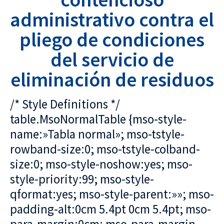
administrativo contra el
pliego de condiciones
del servicio de
eliminación de residuos
/* Style Definitions */
table.MsoNormalTable {mso-style-
name:»Tabla normal»; mso-tstyle-
rowband-size:0; mso-tstyle-colband-
size:0; mso-style-noshow:yes; mso-
style-priority:99; mso-style-
qformat:yes; mso-style-parent:»»; mso-
padding-alt:0cm 5.4pt 0cm 5.4pt; mso-