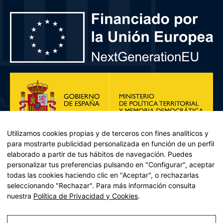
Utilizamos cookies propias y de terceros con fines analíticos y
para mostrarte publicidad personalizada en función de un perfil
elaborado a partir de tus hábitos de navegación. Puedes
personalizar tus preferencias pulsando en "Configurar", aceptar
todas las cookies haciendo clic en "Aceptar", o rechazarlas
seleccionando "Rechazar". Para más información consulta
Plan de Recuperación, Transformación y Resiliencia – Financiado por
nuestra
Política de Privacidad y Cookies
.
la Unión Europea << Next Generation EU>> Mecanismo de
Recuperación y resiliencia, establecido por el Reglamento (UE)