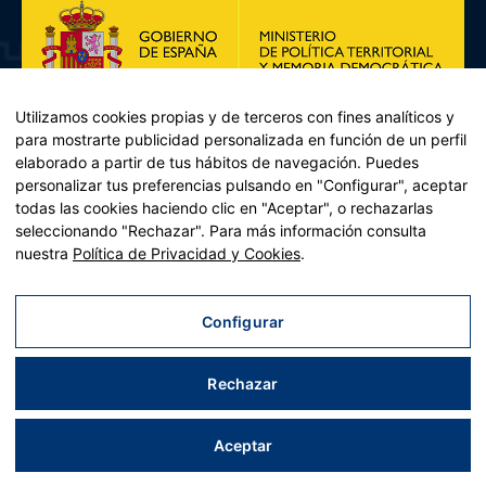
Utilizamos cookies propias y de terceros con fines analíticos y
para mostrarte publicidad personalizada en función de un perfil
elaborado a partir de tus hábitos de navegación. Puedes
personalizar tus preferencias pulsando en "Configurar", aceptar
todas las cookies haciendo clic en "Aceptar", o rechazarlas
seleccionando "Rechazar". Para más información consulta
Plan de Recuperación, Transformación y Resiliencia – Financiado por
nuestra
Política de Privacidad y Cookies
.
la Unión Europea << Next Generation EU>> Mecanismo de
Recuperación y resiliencia, establecido por el Reglamento (UE)
2021/241 del Parlamento Europeo y del Consejo, de 12 de febrero
Configurar
de 2021. Componente 11, Inversión 2 del PRTR gestionado por el
Ministerio de Política territorial.
Rechazar
Aviso legal
|
Política de privacidad
|
Política de cookies
|
Accesibilidad
|
Mapa web
| Desarrollado por
Tres
tristes
tigres
Aceptar