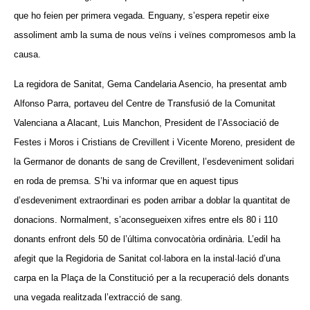
que ho feien per primera vegada. Enguany, s’espera repetir eixe
assoliment amb la suma de nous veïns i veïnes compromesos amb la
causa.
La regidora de Sanitat, Gema Candelaria Asencio, ha presentat amb
Alfonso Parra, portaveu del Centre de Transfusió de la Comunitat
Valenciana a Alacant, Luis Manchon, President de l’Associació de
Festes i Moros i Cristians de Crevillent i Vicente Moreno, president de
la Germanor de donants de sang de Crevillent, l’esdeveniment solidari
en roda de premsa. S’hi va informar que en aquest tipus
d’esdeveniment extraordinari es poden arribar a doblar la quantitat de
donacions. Normalment, s’aconsegueixen xifres entre els 80 i 110
donants enfront dels 50 de l’última convocatòria ordinària. L’edil ha
afegit que la Regidoria de Sanitat col·labora en la instal·lació d’una
carpa en la Plaça de la Constitució per a la recuperació dels donants
una vegada realitzada l’extracció de sang.