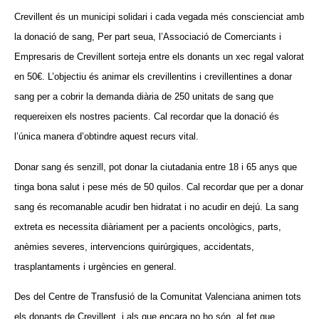
Crevillent és un municipi solidari i cada vegada més conscienciat amb
la donació de sang, Per part seua, l’Associació de Comerciants i
Empresaris de Crevillent sorteja entre els donants un xec regal valorat
en 50€. L’objectiu és animar els crevillentins i crevillentines a donar
sang per a cobrir la demanda diària de 250 unitats de sang que
requereixen els nostres pacients. Cal recordar que la donació és
l’única manera d’obtindre aquest recurs vital.
Donar sang és senzill, pot donar la ciutadania entre 18 i 65 anys que
tinga bona salut i pese més de 50 quilos. Cal recordar que per a donar
sang és recomanable acudir ben hidratat i no acudir en dejú. La sang
extreta es necessita diàriament per a pacients oncològics, parts,
anèmies severes, intervencions quirúrgiques, accidentats,
trasplantaments i urgències en general.
Des del Centre de Transfusió de la Comunitat Valenciana animen tots
els donants de Crevillent, i als que encara no ho són, al fet que