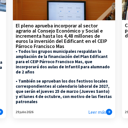
C
El pleno aprueba incorporar al sector
p
agrario al Consejo Económico y Social e
d
incrementa hasta los 4,48 millones de
euros la inversión del Edificant en el CEIP
Párroco Francisco Mas
• Todos los grupos municipales respaldan la
ampliación de la financiación del Plan Edificant
para el CEIP Párroco Francisco Mas, que
la
incorporará dos aulas de Infantil para alumnado
na
de 2 años
• También se aprueban los dos festivos locales
correspondientes al calendario laboral de 2027,
que serán el jueves 25 de marzo (Jueves Santo)
y el lunes 4 de octubre, con motivo de las fiestas
patronales
Leer más
29 julio 2026
29