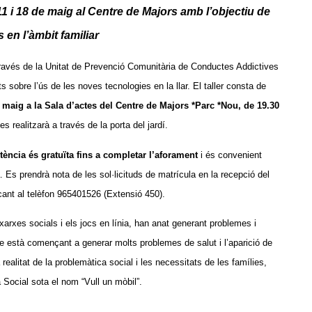
 i 18 de maig al Centre de Majors amb l’objectiu de
 en l’àmbit familiar
 través de la Unitat de Prevenció Comunitària de Conductes Addictives
 sobre l’ús de les noves tecnologies en la llar. El taller consta de
e maig a la Sala d’actes del Centre de Majors *Parc *Nou, de 19.30
s realitzarà a través de la porta del jardí.
stència és gratuïta fins a completar l’aforament
i és convenient
 Es prendrà nota de les sol·licituds de matrícula en la recepció del
cant al telèfon 965401526 (Extensió 450).
rxes socials i els jocs en línia, han anat generant problemes i
e està començant a generar molts problemes de salut i l’aparició de
alitat de la problemàtica social i les necessitats de les famílies,
 Social sota el nom “Vull un mòbil”.