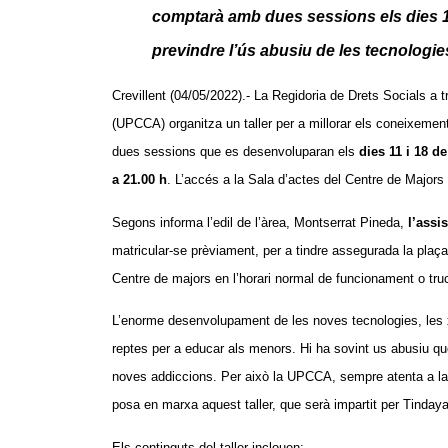
comptarà amb dues sessions els dies 11
previndre l’ús abusiu de les tecnologies
Crevillent (04/05/2022).- La Regidoria de Drets Socials a
(UPCCA) organitza un taller per a millorar els coneixements
dues sessions que es desenvoluparan els
dies 11 i 18 d
a 21.00 h
. L’accés a la Sala d’actes del Centre de Majors e
Segons informa l’edil de l’àrea, Montserrat Pineda,
l’assi
matricular-se prèviament, per a tindre assegurada la plaça.
Centre de majors en l’horari normal de funcionament o tru
L’enorme desenvolupament de les noves tecnologies, les xa
reptes per a educar als menors. Hi ha sovint us abusiu qu
noves addiccions. Per això la UPCCA, sempre atenta a la re
posa en marxa aquest taller, que serà impartit per Tindaya
Els continguts del taller inclouen: