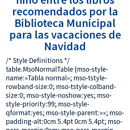
recomendados por la
Biblioteca Municipal
para las vacaciones de
Navidad
/* Style Definitions */
table.MsoNormalTable {mso-style-
name:»Tabla normal»; mso-tstyle-
rowband-size:0; mso-tstyle-colband-
size:0; mso-style-noshow:yes; mso-
style-priority:99; mso-style-
qformat:yes; mso-style-parent:»»; mso-
padding-alt:0cm 5.4pt 0cm 5.4pt; mso-