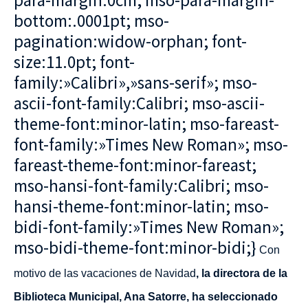
para-margin:0cm; mso-para-margin-
bottom:.0001pt; mso-
pagination:widow-orphan; font-
size:11.0pt; font-
family:»Calibri»,»sans-serif»; mso-
ascii-font-family:Calibri; mso-ascii-
theme-font:minor-latin; mso-fareast-
font-family:»Times New Roman»; mso-
fareast-theme-font:minor-fareast;
mso-hansi-font-family:Calibri; mso-
hansi-theme-font:minor-latin; mso-
bidi-font-family:»Times New Roman»;
mso-bidi-theme-font:minor-bidi;}
Con
motivo de las vacaciones de Navidad
, la directora de la
Biblioteca Municipal, Ana Satorre, ha seleccionado