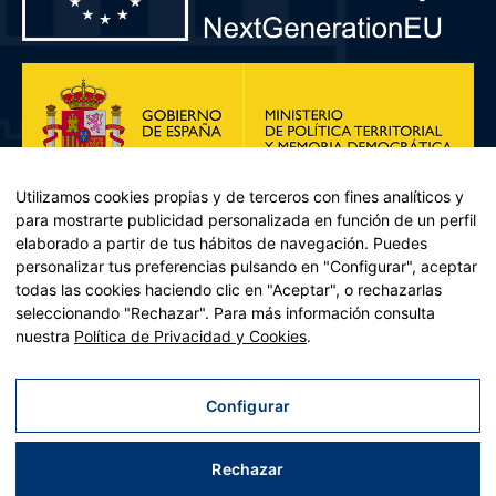
Utilizamos cookies propias y de terceros con fines analíticos y
para mostrarte publicidad personalizada en función de un perfil
elaborado a partir de tus hábitos de navegación. Puedes
personalizar tus preferencias pulsando en "Configurar", aceptar
todas las cookies haciendo clic en "Aceptar", o rechazarlas
seleccionando "Rechazar". Para más información consulta
Plan de Recuperación, Transformación y Resiliencia – Financiado por
nuestra
Política de Privacidad y Cookies
.
la Unión Europea << Next Generation EU>> Mecanismo de
Recuperación y resiliencia, establecido por el Reglamento (UE)
2021/241 del Parlamento Europeo y del Consejo, de 12 de febrero
Configurar
de 2021. Componente 11, Inversión 2 del PRTR gestionado por el
Ministerio de Política territorial.
Rechazar