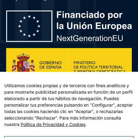
Utilizamos cookies propias y de terceros con fines analíticos y
para mostrarte publicidad personalizada en función de un perfil
elaborado a partir de tus hábitos de navegación. Puedes
personalizar tus preferencias pulsando en "Configurar", aceptar
todas las cookies haciendo clic en "Aceptar", o rechazarlas
seleccionando "Rechazar". Para más información consulta
Plan de Recuperación, Transformación y Resiliencia – Financiado por
nuestra
Política de Privacidad y Cookies
.
la Unión Europea << Next Generation EU>> Mecanismo de
Recuperación y resiliencia, establecido por el Reglamento (UE)