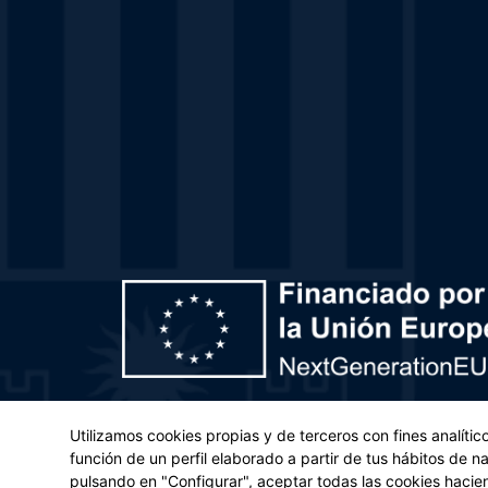
Plan de Recuperación, Transformación y Resiliencia – 
Utilizamos cookies propias y de terceros con fines analíti
(UE) 2021/241 del Parlamento Europeo y del Con
función de un perfil elaborado a partir de tus hábitos de 
pulsando en "Configurar", aceptar todas las cookies hacie