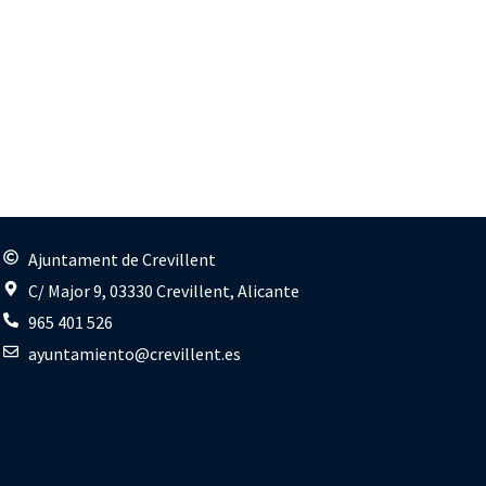
s
Ajuntament de Crevillent
C/ Major 9, 03330 Crevillent, Alicante
965 401 526
ayuntamiento@crevillent.es