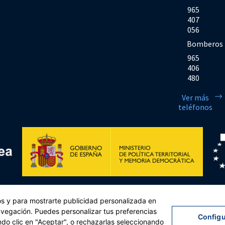
965
407
056
Bomberos
965
406
480
Ver más
teléfonos
Financiado por la Unión Europea << Next Generation EU>> Mecanismo de Rec
cos y para mostrarte publicidad personalizada en
sejo, de 12 de febrero de 2021. Componente 11, Inversión 2 del PRTR gestio
navegación. Puedes personalizar tus preferencias
Configu
ndo clic en "Aceptar", o rechazarlas seleccionando