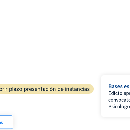
Bases es
rir plazo presentación de instancias
Edicto ap
convocato
Psicólogo
as