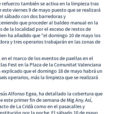
e refuerzo también se activa en la limpieza tras
de este viernes 9 de mayo puesto que se realizará
el sábado con dos barredoras y
teniendo que proceder al baldeo manual en la
es de la localidad por el exceso de restos de
 quien ha añadido que “el domingo 10 de mayo los
ora y tres operarios trabajarán en las zonas de
 en el marco de los eventos de paellas en el
ellas Fest en la Plaza de la Comunitat Valenciana
a explicado que el domingo 18 de mayo habrá un
eis operarios, más la limpieza que se realizará
Jesús Alfonso Egea, ha detallado la cobertura que
e este primer fin de semana de Mig Any. Así,
cto de La Cridà como en el pasacalles y
onstitución por la noche. El sábado 10 de mayo,