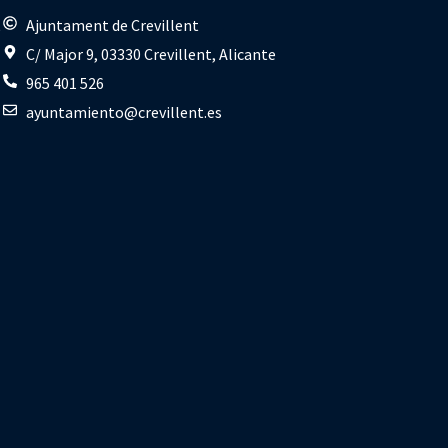
s
Ajuntament de Crevillent
C/ Major 9, 03330 Crevillent, Alicante
965 401 526
ayuntamiento@crevillent.es