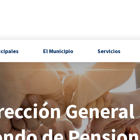
icipales
El Municipio
Servicios
rección General
ondo de Pension