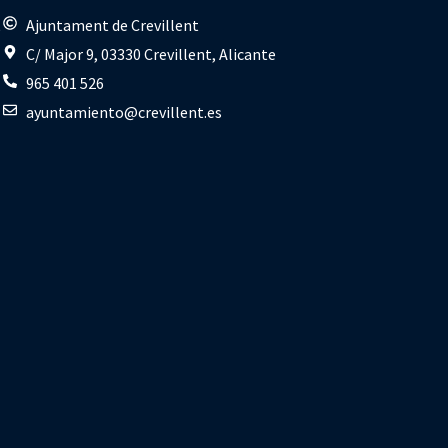
s
Ajuntament de Crevillent
C/ Major 9, 03330 Crevillent, Alicante
965 401 526
ayuntamiento@crevillent.es