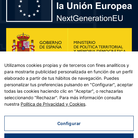
Utilizamos cookies propias y de terceros con fines analíticos y
para mostrarte publicidad personalizada en función de un perfil
elaborado a partir de tus hábitos de navegación. Puedes
personalizar tus preferencias pulsando en "Configurar", aceptar
todas las cookies haciendo clic en "Aceptar", o rechazarlas
seleccionando "Rechazar". Para más información consulta
Plan de Recuperación, Transformación y Resiliencia – Financiado por
nuestra
Política de Privacidad y Cookies
.
la Unión Europea << Next Generation EU>> Mecanismo de
Recuperación y resiliencia, establecido por el Reglamento (UE)
2021/241 del Parlamento Europeo y del Consejo, de 12 de febrero
Configurar
de 2021. Componente 11, Inversión 2 del PRTR gestionado por el
Ministerio de Política territorial.