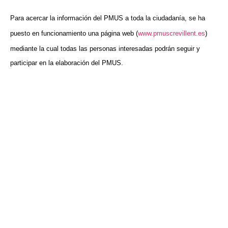
Para acercar la información del PMUS a toda la ciudadanía, se ha
puesto en funcionamiento una página web (
www.pmuscrevillent.es
)
mediante
la cual tod
as las personas
interesad
a
s podrán seguir y
participar en la elaboración del PMUS.
VISITA CREVILLENT