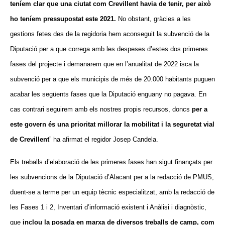
teníem clar que una c
iuta
t com Crevillent havia de tenir, per això
ho teníem pressupostat este 2021.
No obstant, gràcies a les
gestions fetes des de la regidoria hem aconseguit la subvenció de la
Diputació per a que correga amb les despeses d’estes dos primeres
fases del projecte i demanarem que en l’anualitat de 2022 isca la
subvenció per a que els municipis de més de 20.000 habitants puguen
acabar les següents fases que la Diputació enguany no pagava.
En
cas
contrari seguirem amb els nostres propis recursos, doncs
per a
este govern és una prioritat millorar la mobilitat i la seguretat vial
de Crevillent
” ha afirmat el regidor Josep Candela.
Els treballs d’elaboració de les primeres fases han sigut finançats per
les subvencions de la Diputació d’Alacant per a la redacció de PMUS,
duent-se a terme per un equip tècnic especialitzat, amb la redacció de
les Fases 1 i 2, Inventari d’informació existent i Anàlisi i diagnòstic,
que
inclou la posada en marxa de diversos treballs de camp, com