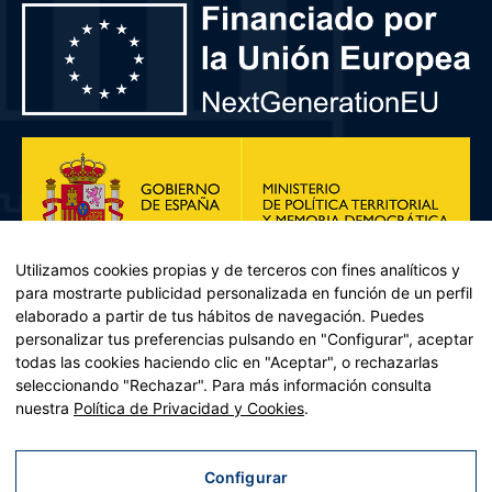
Utilizamos cookies propias y de terceros con fines analíticos y
para mostrarte publicidad personalizada en función de un perfil
elaborado a partir de tus hábitos de navegación. Puedes
personalizar tus preferencias pulsando en "Configurar", aceptar
todas las cookies haciendo clic en "Aceptar", o rechazarlas
seleccionando "Rechazar". Para más información consulta
Plan de Recuperación, Transformación y Resiliencia – Financiado por
nuestra
Política de Privacidad y Cookies
.
la Unión Europea << Next Generation EU>> Mecanismo de
Recuperación y resiliencia, establecido por el Reglamento (UE)
2021/241 del Parlamento Europeo y del Consejo, de 12 de febrero
Configurar