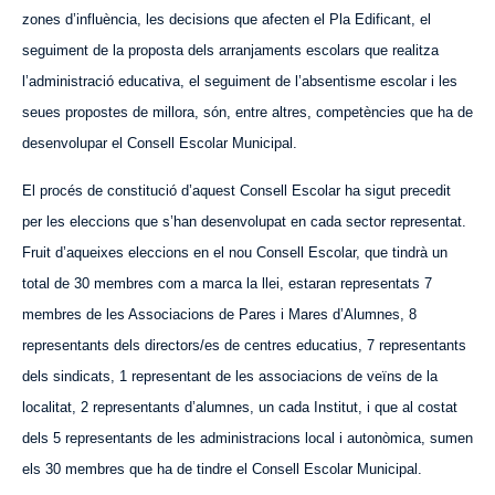
zones d’influència, les decisions que afecten el Pla Edificant, el
seguiment de la proposta dels arranjaments escolars que realitza
l’administració educativa, el seguiment de l’absentisme escolar i les
seues propostes de millora, són, entre altres, competències que ha de
desenvolupar el Consell Escolar Municipal.
El procés de constitució d’aquest Consell Escolar ha sigut precedit
per les eleccions que s’han desenvolupat en cada sector representat.
Fruit d’aqueixes eleccions en el nou Consell Escolar, que tindrà un
total de 30 membres com a marca la llei, estaran representats 7
membres de les Associacions de Pares i Mares d’Alumnes, 8
representants dels
d
irectors/es de
c
entres
e
ducatius, 7 representants
dels
s
indicats, 1 representant de les
a
ssociacions de
v
eïns de la
localitat, 2 representants d’alumnes, un cada Institut, i que al costat
dels 5 representants de les administracions local i autonòmica, sumen
els 30 membres que ha de tindre el Consell Escolar Municipal.