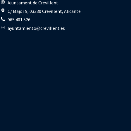
s
Ajuntament de Crevillent
C/ Major 9, 03330 Crevillent, Alicante
965 401 526
ayuntamiento@crevillent.es