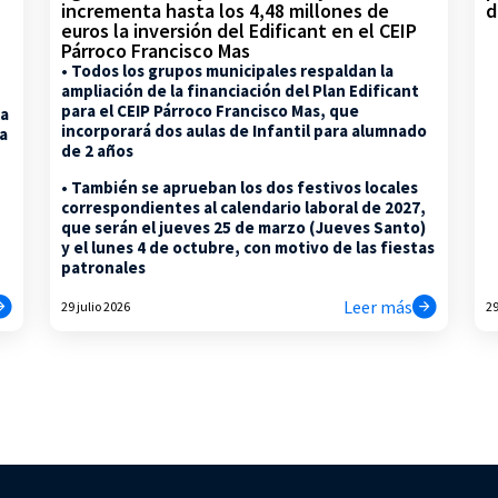
d
incrementa hasta los 4,48 millones de
euros la inversión del Edificant en el CEIP
Párroco Francisco Mas
• Todos los grupos municipales respaldan la
ampliación de la financiación del Plan Edificant
para el CEIP Párroco Francisco Mas, que
la
incorporará dos aulas de Infantil para alumnado
na
de 2 años
• También se aprueban los dos festivos locales
correspondientes al calendario laboral de 2027,
que serán el jueves 25 de marzo (Jueves Santo)
y el lunes 4 de octubre, con motivo de las fiestas
patronales
Leer más
29 julio 2026
29