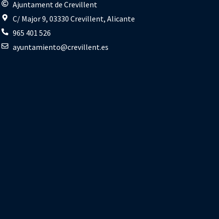
s
Ajuntament de Crevillent
C/ Major 9, 03330 Crevillent, Alicante
965 401 526
ayuntamiento@crevillent.es