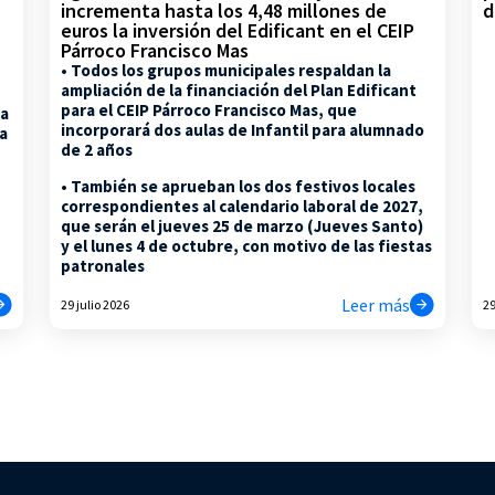
d
incrementa hasta los 4,48 millones de
euros la inversión del Edificant en el CEIP
Párroco Francisco Mas
• Todos los grupos municipales respaldan la
ampliación de la financiación del Plan Edificant
para el CEIP Párroco Francisco Mas, que
la
incorporará dos aulas de Infantil para alumnado
na
de 2 años
• También se aprueban los dos festivos locales
correspondientes al calendario laboral de 2027,
que serán el jueves 25 de marzo (Jueves Santo)
y el lunes 4 de octubre, con motivo de las fiestas
patronales
Leer más
29 julio 2026
29