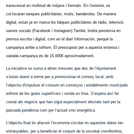
transversal en multitud de mitjans i formats. En l’exterior, es
col·locaran tanques publicitàries,
mutis
, banderoles. De manera
digital, estan ja en marxa les falques publicitàries de ràdio, televisió,
xarxes socials (Facebook i Instagram) També, tindrà presència en
premsa escrita i digital, com en el diari Información, perquè la
campanya arribe a tothom. El pressupost per a aquesta extensa i
variada campanya és de 15.000€ aproximadament.
La iniciativa se suma a altres mesures que des de l’Ajuntament
s’estan duent a terme per a promocionar el comerç local, amb
l’objectiu d’impulsar el consum en comerços i establiments municipals
enfront de les grans superfícies i venda en línia. S’espera així fer
costat als negocis que han sigut especialment afectats tant per la
passada pandèmia com per l’actual crisi energètica.
L’objectiu final és afavorir l’economia circular en aquestes dates tan
entranyables, per a beneficiar el conjunt de la societat crevillentina,