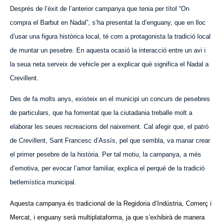
Després de l’èxit de l’anterior campanya que tenia per títol “On
compra el Barbut en Nadal”, s’ha presentat la d’enguany, que en lloc
d’usar una figura històrica local, té com a protagonista la tradició local
de muntar un pesebre. En aquesta ocasió la interacció entre un avi i
la seua neta serveix de vehicle per a explicar què significa el Nadal a
Crevillent.
Des de fa molts anys, existeix en el municipi un concurs de pesebres
de particulars, que ha fomentat que la ciutadania treballe molt a
elaborar les seues recreacions del naixement. Cal afegir que, el patró
de Crevillent, Sant Francesc d’Assís, pel que sembla, va manar crear
el primer pesebre de la història. Per tal motiu, la campanya, a més
d’emotiva, per evocar l’amor familiar, explica el perquè de la tradició
betlemística municipal.
Aquesta campanya és tradicional de la Regidoria d’Indústria, Comerç i
Mercat, i enguany serà multiplataforma, ja que s’exhibirà de manera