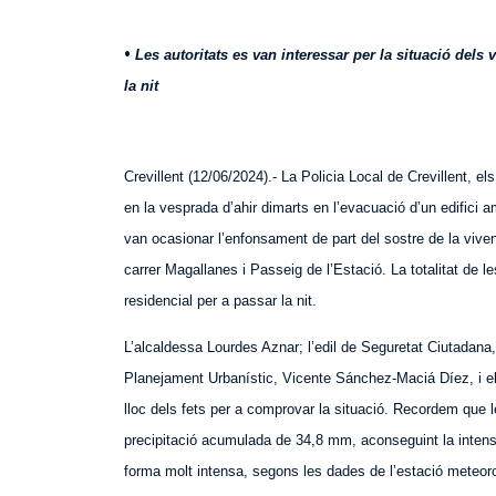
•
Les autoritats es van interessar per la situació dels 
la nit
Crevillent (12/06/2024).- La Policia Local de Crevillent, e
en la vesprada d’ahir dimarts en l’evacuació d’un edifici
van ocasionar l’enfonsament de part del sostre de la vive
carrer Magallanes i Passeig de l’Estació. La totalitat de l
residencial per a passar la nit.
L’alcaldessa Lourdes Aznar; l’edil de Seguretat Ciutadana
Planejament Urbanístic, Vicente Sánchez-Maciá Díez, i el
lloc dels fets per a comprovar la situació. Recordem que le
precipitació acumulada de 34,8 mm, aconseguint la intensi
forma molt intensa, segons les dades de l’estació meteoro