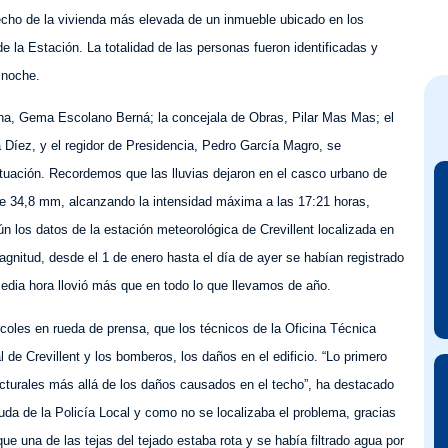
echo de la vivienda más elevada de un inmueble ubicado en los
e la Estación. La totalidad de las personas fueron identificadas y
 noche.
ana, Gema Escolano Berná; la concejala de Obras, Pilar Mas Mas; el
Díez, y el regidor de Presidencia, Pedro García Magro, se
ituación. Recordemos que las lluvias dejaron en el casco urbano de
 de 34,8 mm, alcanzando la intensidad máxima a las 17:21 horas,
ún los datos de la estación meteorológica de Crevillent localizada en
nitud, desde el 1 de enero hasta el día de ayer se habían registrado
edia hora llovió más que en todo lo que llevamos de año.
coles en rueda de prensa, que los técnicos de la Oficina Técnica
l de Crevillent y los bomberos, los daños en el edificio. “
Lo primero
cturales más allá de los daños causados en el techo”, ha destacado
uda de la Policía Local y como no se localizaba el problema, gracias
ue una de las tejas del tejado estaba rota y se había filtrado agua por