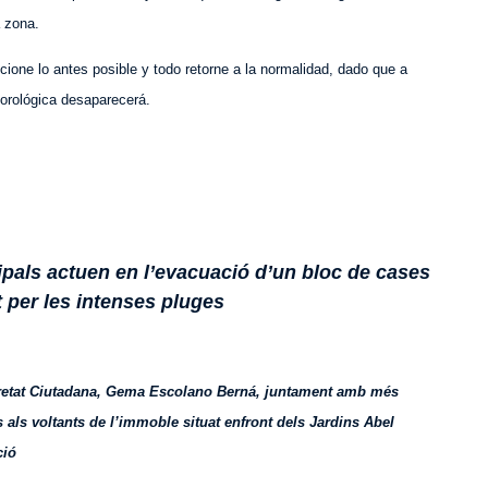
a zona.
ione lo antes posible y todo retorne a la normalidad, dado que a
eorológica desaparecerá.
ipals actuen en l’evacuació d’un bloc de cases
 per les intenses pluges
guretat Ciutadana, Gema Escolano Berná, juntament amb més
 als voltants de l’immoble situat enfront dels Jardins Abel
ció