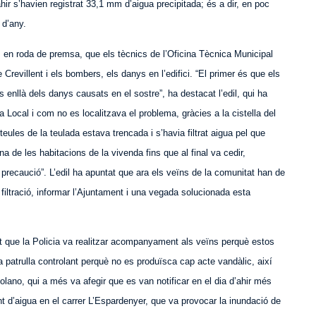
ahir s’havien registrat 33,1 mm d’aigua precipitada; és a dir, en poc
 d’any.
s en roda de premsa, que els tècnics de l’Oficina Tècnica Municipal
Crevillent i els bombers, els danys en l’edifici. “El primer és que els
enllà dels danys causats en el sostre”, ha destacat l’edil, qui ha
a Local i com no es localitzava el problema, gràcies a la cistella del
eules de la teulada estava trencada i s’havia filtrat aigua pel que
a de les habitacions de la vivenda fins que al final va cedir,
er precaució”. L’edil ha apuntat que ara els veïns de la comunitat han de
 filtració, informar l’Ajuntament i una vegada solucionada esta
 que la Policia va realitzar acompanyament als veïns perquè estos
a patrulla controlant perquè no es produïsca cap acte vandàlic, així
olano, qui a més va afegir que es van notificar en el dia d’ahir més
 d’aigua en el carrer L’Espardenyer, que va provocar la inundació de