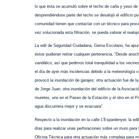
lo que ésta se acumuló sobre
el techo
de caña y yeso
de 
desprendiéndose parte del techo se desalojó
el edificio
por
comunidad
tienen que contactar con
un técnico
para proce
vez
solucionada esta filtración, se pueda valorar el realoj
La edil de Seguridad Ciudadana, Gema Escolano, ha apunt
éstos pudieran retirar cualquier pertenencia. “Desde anoc
vandálico, así que pedimos total tranquilidad a los vecin
el día de ayer más incidencias debido a la meteorología 
provocó la inundación de garajes; otra actuación fue de 
de Jorge Juan; otra inundación del edificio de la Asociac
muretes, uno en el Paseo de la Estación y el otro en el Po
agua discurriera mejor y se evacuara”.
Respecto a la inundación en la calle L’Espardenyer, la e
días para realizar unas perforaciones sobre un muro para 
Oficina Técnica para otra actuación más compleja para mo