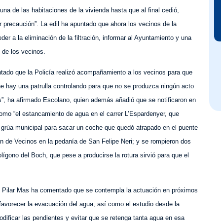
una de las habitaciones de la vivienda
hasta que al final cedió,
 precaución”. La edil ha apuntado que ahora
los
vecinos
de la
der a la eliminación de la filtración,
informar al Ayuntamiento y una
o de los vecinos.
ado que la Policía realizó acompañamiento a los vecinos para que
he hay una patrulla controlando para que no se produzca ningún acto
os”, ha afirmado Escolano, quien además añadió que se notificaron en
como “el estancamiento de agua en el carrer L’Espardenyer, que
la grúa municipal para sacar un coche que quedó atrapado en el puente
ión de Vecinos en la pedanía de San Felipe Neri;
y se rompieron dos
lígono del Boch, que pese a producirse la rotura sirvió para que el
dil Pilar Mas ha comentado que se contempla la actuación en próximos
favorecer la evacuación del agua, así como el estudio desde la
dificar las pendientes y evitar que se retenga tanta agua en esa