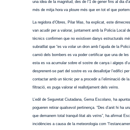
una idea de la magnitud, des de l’1 de gener fins al dia d’
més de mitja hora va ploure més que en tot el que portem
La regidora d’Obres, Pilar Mas, ha explicat, este dimecre
van acudir per a valorar, juntament amb la Policia Local de 
tècnics confirmen que no existixen danys estructurals més 
subratllat que “es va volar un dron amb l’ajuda de la Polici
camió dels bombers es va poder certificar que una de les t
esta es va acumular sobre el sostre de canya i algeps d’un
desprenent-se part del sostre es va desallotjar l’edifici p
contactar amb un tècnic per a procedir a l’eliminació de la
filtració, es puga valorar el reallotjament dels veïns.
L’edil de Seguretat Ciutadana, Gema Escolano, ha apuntat
pogueren retirar qualsevol pertinença. “Des d’anit hi ha un
que demanem total tranquil·litat als veïns”, ha afirmat Esc
incidències a causa de la meteorologia com “l’estancament