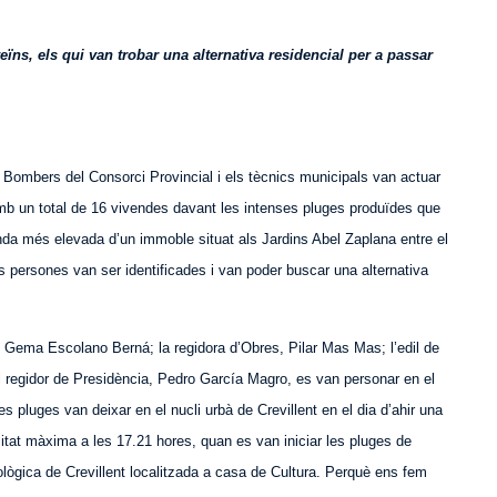
veïns, els qui van trobar una alternativa residencial per a passar
ls Bombers del Consorci Provincial i els tècnics municipals van actuar
 amb un total de 16 vivendes davant les intenses pluges produïdes que
nda més elevada d’un immoble situat als Jardins Abel Zaplana entre el
es persones van ser identificades i van poder buscar una alternativa
, Gema Escolano Berná; la regidora d’Obres, Pilar Mas Mas; l’edil de
 regidor de Presidència, Pedro García Magro, es van personar en el
s pluges van deixar en el nucli urbà de Crevillent en el dia d’ahir una
tat màxima a les 17.21 hores, quan es van iniciar les pluges de
lògica de Crevillent localitzada a casa de Cultura. Perquè ens fem