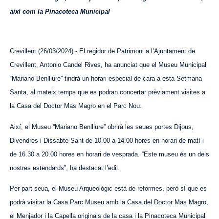
així com la Pinacoteca Municipal
Crevillent (2
6
/03/2024).- El regidor de Patrimoni a l’Ajuntament de
Crevillent, Antonio Candel Rives, ha anunciat que el Museu Municipal
“Mari
ano
Benlliure” tindrà un horari especial de cara a esta Setmana
Santa, al mateix temps que es podran concertar prèviament visites a
la Casa del Doctor Mas Magro en el Parc Nou.
Així, el Museu “Mari
ano
Benlliure” obrirà les seues portes Dijous,
Divendres i Dissabte Sant de 10.00 a 14.00 hores en horari d
e matí
i
de 16.30 a 20.00 hores en horari de vesprada. “Este museu és un dels
nostres estendards”, ha destacat l’edil.
Per part seua, el Museu Arqueològic està de reformes, però sí que es
podrà visitar la Casa Parc Museu amb la Casa del Doctor Mas Magro,
el Menjador i la Capella originals de la casa i la Pinacoteca Municipal