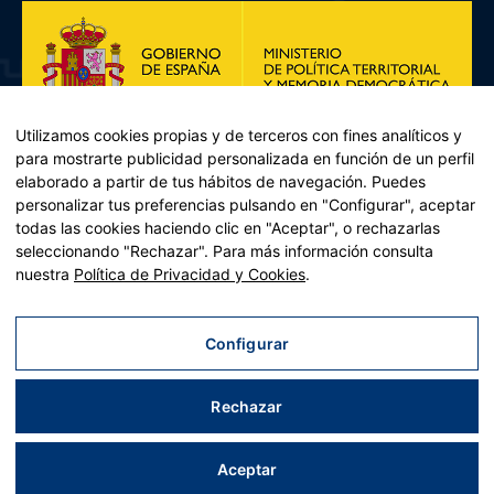
Utilizamos cookies propias y de terceros con fines analíticos y
para mostrarte publicidad personalizada en función de un perfil
elaborado a partir de tus hábitos de navegación. Puedes
personalizar tus preferencias pulsando en "Configurar", aceptar
todas las cookies haciendo clic en "Aceptar", o rechazarlas
seleccionando "Rechazar". Para más información consulta
Plan de Recuperación, Transformación y Resiliencia – Financiado por
nuestra
Política de Privacidad y Cookies
.
la Unión Europea << Next Generation EU>> Mecanismo de
Recuperación y resiliencia, establecido por el Reglamento (UE)
2021/241 del Parlamento Europeo y del Consejo, de 12 de febrero
Configurar
de 2021. Componente 11, Inversión 2 del PRTR gestionado por el
Ministerio de Política territorial.
Rechazar
Aviso legal
|
Política de privacidad
|
Política de cookies
|
Accesibilidad
|
Mapa web
| Desarrollado por
Tres
tristes
tigres
Aceptar