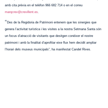
amb cita prèvia en el telèfon 966 682 714 o en el correu
marqcrev@crevillent.es
.
“
Des de la Regidoria de Patrimoni entenem que les sinergies que
genera l’activitat turística i les visites a la nostra Setmana Santa són
un focus d’atracció de visitants que desitgen conéixer el nostre
patrimoni i amb la finalitat d’aprofitar eixe flux hem decidit ampliar
l’horari dels museus municipals”, ha manifestat Candel Rives.
VISITA CREVILLENT