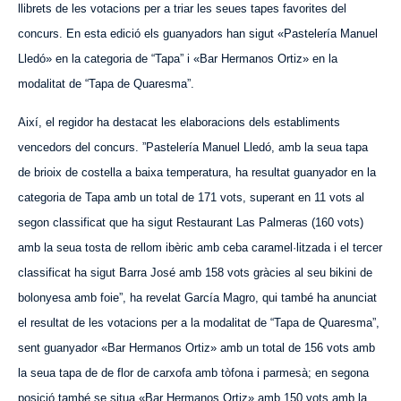
llibrets de les votacions per a triar les seues tapes favorites del
concurs. En esta edició els guanyadors han sigut «Pas
telería
Manuel
Lledó» en la categoria de “Tapa” i «Bar
Hermanos
Ortiz» en la
modalitat de “Tapa de Quaresma”.
Així, el regidor ha destacat les elaboracions dels establiments
vencedors del concurs. ”Past
elería
Manuel
Lledó
, amb la seua tapa
de brioix de costella a baixa temperatura, ha resultat guanyador en la
categoria de Tapa amb un total de 171 vots, superant en 11 vots al
segon classificat que ha sigut Restaurant
Las Palmeras
(160 vots)
amb
la seua
tosta de rellom ibèric amb ceba caramel·litzada i el tercer
classificat ha sigut Barra José amb 158 vots gràcies al seu bikini de
bolonyesa amb foie”, ha revelat García Magro, qui també ha
anunciat
el resultat de les votacions per a la modalitat de “Tapa de Quaresma”,
sent guanyador «Bar
Hermanos
Ortiz» amb un total de 156 vots amb
la seua tapa de de flor de carxofa amb tòfona i parmesà; en segona
posició també se situa «Bar
Hermanos
Ortiz» amb 150 vots amb la