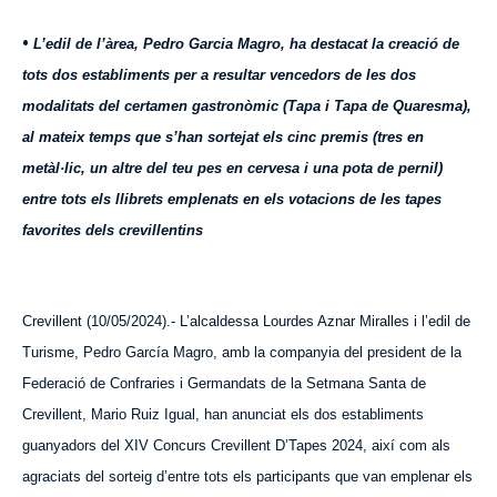
•
L’
edil de l’àrea, Pedro Garcia Magro, ha destacat la creació de
tots dos establiments per a resultar vencedors de les dos
modalitats del certamen gastronòmic (Tapa i Tapa de Quaresma),
al mateix temps que s’han sortejat els cinc premis (tres en
metàl·lic, un altre del teu pes en cervesa i una pota de pernil)
entre tots els llibrets emplenats en els votacions de les tapes
favorites dels crevillentins
Crevillent (10/05/2024).- L’alcaldessa Lourdes Aznar Miralles i l’edil de
Turisme, Pedro García Magro, amb la companyia del president de la
Federació de Confraries i German
dats
de la Setmana Santa de
Crevillent, Mario Ruiz Igual, han anunciat els dos establiments
guanyadors del XIV Concurs Crevillent D’Tapes 2024, així com als
agraciats del sorteig d’entre tots els participants que van emplenar els