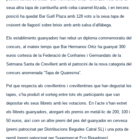
seua altra tapa de zamburiña amb ceba caramel·litzada, i en tercera
posició ha quedat Bar Guill Plaza amb 128 vots a la seua tapa de
cruixent de llagostí sobre brioix amb amb salsa d’alfàbega.
Els establiments guanyadors han rebut un diploma commemoratiu del
concurs, al mateix temps que Bar
Hermanos
Ortiz ha guanyat 300
euros cortesia de la Federació de Confraries i German
dats
de la
Setmana Santa de Crevillent amb el patrocini de la nova categoria del
concurs anomenada “Tapa de Quaresma”.
Pel que respecta als crevillentins i crevillentines que han degustat les
tapes, s’ha produït el sorteig entre tots els participants que van
depositar els seus llibrets amb les votacions. En l’acte s’han extret
els llibrets guanyadors, atorgant els premis en metàl·lic de 200, 100 i
50 euros, així com un altre premi del pes del guanyador en cervesa
(premi patrocinat per Distribucions Begudes Catral SL) i una pota de
pernil (premi patrocinat per Supermercat Eco Riquelmes).