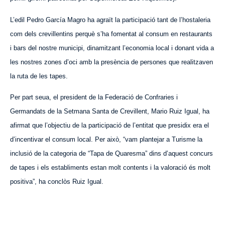
L’edil Pedro García Magro ha agraït la participació tant de l’hostaleria
com dels crevillentins perquè s’ha fomentat al consum en restaurants
i bars del nostre municipi, dinamitzant l’economia local i donant vida a
les nostres zones d’oci amb la presència de persones que realitzaven
la ruta de les tapes.
Per part seua, el president de la Federació de Confraries i
German
dats
de la Setmana Santa de Crevillent, Mario Ruiz Igual, ha
afirmat que l’objectiu de la participació de l’entitat que presidix era el
d’incentivar
el consum local
. Per això, “
vam plantejar
a Turisme la
inclusió de la categoria de “Tapa de Quaresma” dins d’
aquest
concurs
de tapes i els establiments estan molt contents i la valoració és molt
positiva”, ha conclòs Ruiz Igual.