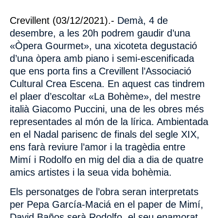
Crevillent (03/12/2021)
.-
Demà, 4 de
desembre, a les 20h podrem gaudir d’una
«Òpera Gourmet», una xicoteta degustació
d’una òpera amb piano i semi-escenificada
que ens porta fins a Crevillent l’Associació
Cultural Crea Escena. En aquest cas tindrem
el plaer d’escoltar «La Bohème», del mestre
italià Giacomo Puccini, una de les obres més
representades al món de la lírica. Ambientada
en el Nadal parisenc de finals del segle XIX,
ens farà reviure l’amor i la tragèdia entre
Mimí i Rodolfo en mig del dia a dia de quatre
amics artistes i la seua vida bohèmia.
Els personatges de l’obra seran interpretats
per Pepa García-Maciá en el paper de Mimí,
David Baños serà Rodolfo, el seu enamorat.