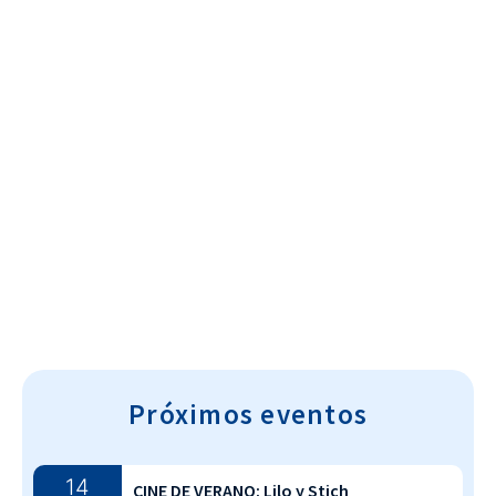
Cultura~T
Próximos eventos
14
CINE DE VERANO: Lilo y Stich