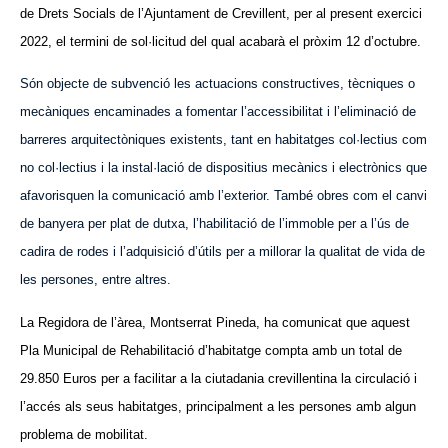
de Drets Socials de l’Ajuntament de Crevillent, per al present exercici
2022, el termini de sol·licitud del qual acabarà el pròxim 12 d’octubre.
Són objecte de subvenció les actuacions constructives, tècniques o
mecàniques encaminades a fomentar l’accessibilitat i l’eliminació de
barreres arquitectòniques existents, tant en habitatges col·lectius com
no col·lectius i la instal·lació de dispositius mecànics i electrònics que
afavorisquen la comunicació amb l’exterior. També obres com el canvi
de banyera per plat de dutxa, l’habilitació de l’immoble per a l’ús de
cadira de rodes i l’adquisició d’útils per a millorar la qualitat de vida de
les persones, entre altres.
La Regidora de l’àrea, Montserrat Pineda, ha comunicat que aquest
Pla Municipal de Rehabilitació d’habitatge compta amb un total de
29.850 Euros per a facilitar a la ciutadania crevillentina la circulació i
l’accés als seus habitatges, principalment a les persones amb algun
problema de mobilitat.