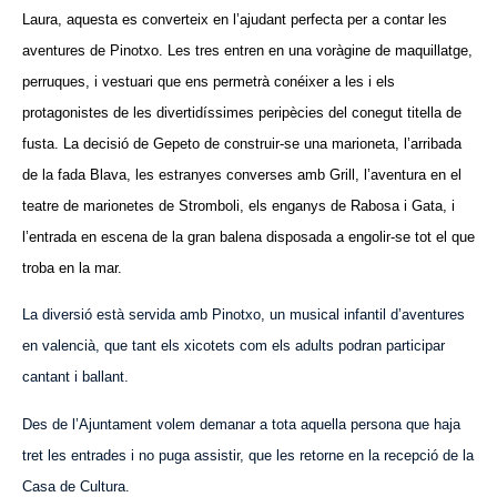
Laura, aquesta es converteix en l’ajudant perfecta per a contar les
aventures de Pinotxo. Les tres entren en una voràgine de maquillatge,
perruques, i vestuari que ens permetrà conéixer a les i els
protagonistes de les divertidíssimes peripècies del conegut titella de
fusta. La decisió de Gepeto de construir-se una marioneta, l’arribada
de la fada Blava, les estranyes converses amb Grill, l’aventura en el
teatre de marionetes de Stromboli, els enganys de Rabosa i Gata, i
l’entrada en escena de la gran balena disposada a engolir-se tot el que
troba en la mar.
La diversió està servida amb Pinotxo, un musical infantil d’aventures
en valencià, que tant els xicotets com els adults podran participar
cantant i ballant.
Des de l’Ajuntament volem demanar a tota aquella persona que haja
tret les entrades i no puga assistir, que les retorne en la recepció de la
Casa de Cultura.