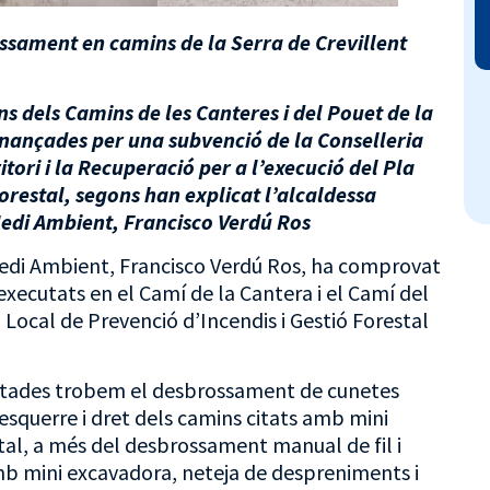
ssament en camins de la Serra de Crevillent
ns dels Camins de les Canteres i del Pouet de la
inançades per una subvenció de la Conselleria
tori i la Recuperació per a l’execució del Pla
orestal, segons han explicat l’alcaldessa
Medi Ambient, Francisco Verdú Ros
 Medi Ambient, Francisco Verdú Ros, ha comprovat
 executats en el Camí de la Cantera i el Camí del
Local de Prevenció d’Incendis i Gestió Forestal
ecutades trobem el desbrossament de cunetes
esquerre i dret dels camins citats amb mini
al, a més del desbrossament manual de fil i
amb mini excavadora, neteja de despreniments i