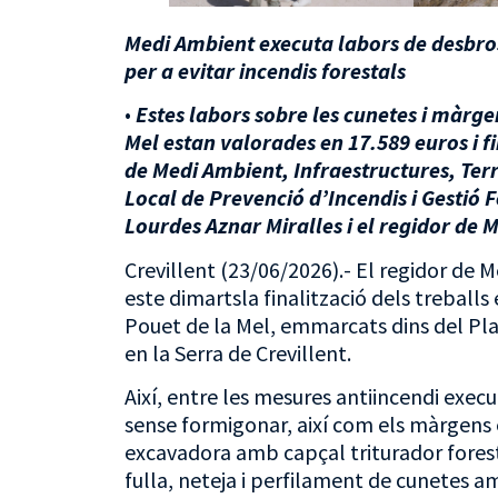
Medi Ambient executa labors de desbro
per a evitar incendis forestals
•
Estes labors sobre les cunetes i màrge
Mel estan valorades en 17.589 euros i f
de Medi Ambient, Infraestructures, Terri
Local de Prevenció d’Incendis i Gestió F
Lourdes Aznar Miralles i el regidor de 
Crevillent (23/06/2026).- El regidor de
este dimartsla finalització dels treballs
Pouet de la Mel, emmarcats dins del Pla 
en la Serra de Crevillent.
Així, entre les mesures antiincendi ex
sense formigonar, així com els màrgens 
excavadora amb capçal triturador forest
fulla, neteja i perfilament de cunetes 