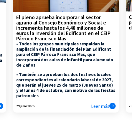
C
El pleno aprueba incorporar al sector
p
agrario al Consejo Económico y Social e
d
incrementa hasta los 4,48 millones de
euros la inversión del Edificant en el CEIP
Párroco Francisco Mas
• Todos los grupos municipales respaldan la
ampliación de la financiación del Plan Edificant
para el CEIP Párroco Francisco Mas, que
la
incorporará dos aulas de Infantil para alumnado
na
de 2 años
• También se aprueban los dos festivos locales
correspondientes al calendario laboral de 2027,
que serán el jueves 25 de marzo (Jueves Santo)
y el lunes 4 de octubre, con motivo de las fiestas
patronales
Leer más
29 julio 2026
29