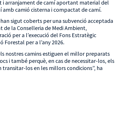
t i arranjament de camí aportant material del
mí amb camió cisterna i compactat de camí.
s, han sigut coberts per una subvenció acceptada
nt de la Conselleria de Medi Ambient,
eració per a l’execució del Fons Estratègic
ó Forestal per a l’any 2026.
s nostres camins estiguen el millor preparats
ocs i també perquè, en cas de necessitar-los, els
transitar-los en les millors condicions”, ha