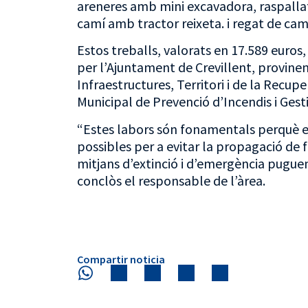
areneres amb mini excavadora, raspalla
camí amb tractor reixeta. i regat de ca
Estos treballs, valorats en 17.589 euro
per l’Ajuntament de Crevillent, provine
Infraestructures, Territori i de la Recup
Municipal de Prevenció d’Incendis i Gesti
“Estes labors són fonamentals perquè el
possibles per a evitar la propagació de f
mitjans d’extinció i d’emergència puguen 
conclòs el responsable de l’àrea.
Compartir noticia