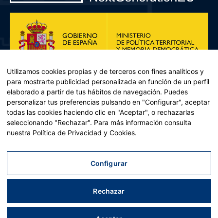
Utilizamos cookies propias y de terceros con fines analíticos y
para mostrarte publicidad personalizada en función de un perfil
elaborado a partir de tus hábitos de navegación. Puedes
personalizar tus preferencias pulsando en "Configurar", aceptar
todas las cookies haciendo clic en "Aceptar", o rechazarlas
seleccionando "Rechazar". Para más información consulta
Plan de Recuperación, Transformación y Resiliencia – Financiado por
nuestra
Política de Privacidad y Cookies
.
la Unión Europea << Next Generation EU>> Mecanismo de
Recuperación y resiliencia, establecido por el Reglamento (UE)
2021/241 del Parlamento Europeo y del Consejo, de 12 de febrero
Configurar
de 2021. Componente 11, Inversión 2 del PRTR gestionado por el
Ministerio de Política territorial.
Rechazar
Aviso legal
|
Política de privacidad
|
Política de cookies
|
Accesibilidad
|
Mapa web
| Desarrollado por
Tres
tristes
tigres