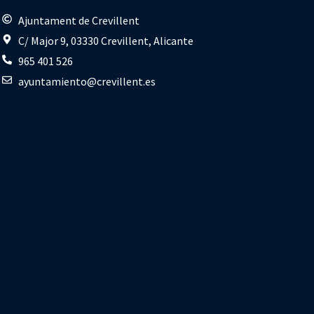
s
Ajuntament de Crevillent
C/ Major 9, 03330 Crevillent, Alicante
965 401 526
ayuntamiento@crevillent.es