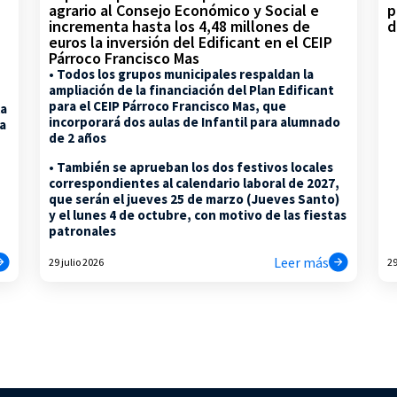
p
agrario al Consejo Económico y Social e
d
incrementa hasta los 4,48 millones de
euros la inversión del Edificant en el CEIP
Párroco Francisco Mas
• Todos los grupos municipales respaldan la
ampliación de la financiación del Plan Edificant
para el CEIP Párroco Francisco Mas, que
la
incorporará dos aulas de Infantil para alumnado
na
de 2 años
• También se aprueban los dos festivos locales
correspondientes al calendario laboral de 2027,
que serán el jueves 25 de marzo (Jueves Santo)
y el lunes 4 de octubre, con motivo de las fiestas
patronales
Leer más
29 julio 2026
29