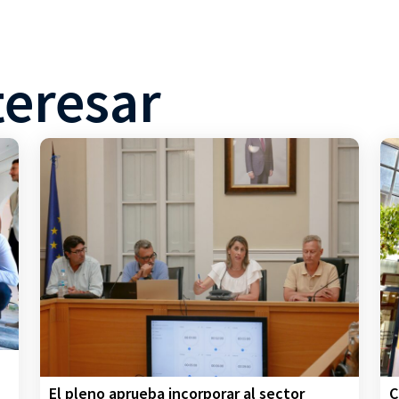
teresar
C
El pleno aprueba incorporar al sector