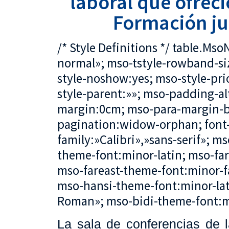
laboral que ofreci
Formación j
/* Style Definitions */ table.M
normal»; mso-tstyle-rowband-siz
style-noshow:yes; mso-style-pri
style-parent:»»; mso-padding-al
margin:0cm; mso-para-margin-b
pagination:widow-orphan; font-s
family:»Calibri»,»sans-serif»; ms
theme-font:minor-latin; mso-fa
mso-fareast-theme-font:minor-fa
mso-hansi-theme-font:minor-lat
Roman»; mso-bidi-theme-font:mi
La sala de conferencias de 