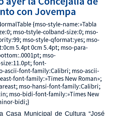
ó ayer la Concejalía de
unto con Jovempa
soNormalTable {mso-style-name:»Tabla
e:0; mso-tstyle-colband-size:0; mso-
ority:99; mso-style-qformat:yes; mso-
t:0cm 5.4pt 0cm 5.4pt; mso-para-
ottom:.0001pt; mso-
ize:11.0pt; font-
o-ascii-font-family:Calibri; mso-ascii-
reast-font-family:»Times New Roman»;
reast; mso-hansi-font-family:Calibri;
in; mso-bidi-font-family:»Times New
nor-bidi;}
la Casa Municipal de Cultura “José