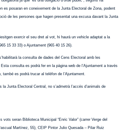
 obligatòria ja que “és una obligació d’orde públic”, segons ha
uen es posaran en coneixement de la Junta Electoral de Zona, podent
epció de les persones que hagen presentat una excusa davant la Junta
itgen exercir el seu dret al vot, hi haurà un vehicle adaptat a la
5 15 33 33) o Ajuntament (965 40 15 26).
 s’habilitarà la consulta de dades del Cens Electoral amb les
t. Esta consulta es podrà fer en la pàgina web de l’Ajuntament a través
ò, també es podrà trucar al telèfon de l’Ajuntament.
 la Junta Electoral Central, no s’admetrà l’accés d’animals de
ls vots seran Biblioteca Municipal “Enric Valor” (carrer Verge del
ascual Martínez, 55), CEIP Pintor Julio Quesada – Pilar Ruiz