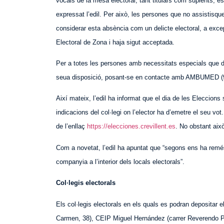
vocals de la mesa electoral, tant titulars com suplents, és
expressat l’edil. Per això, les persones que no assistisq
considerar esta absència com un delicte electoral, a exc
Electoral de Zona i haja sigut acceptada.
Per a totes les persones amb necessitats especials que des
seua disposició, posant-se en contacte amb AMBUMED (96
Així mateix, l’edil ha informat que el dia de les Eleccions
indicacions del col·legi on l’elector ha d’emetre el seu vo
de l’enllaç
https://elecciones.crevillent.es
. No obstant aix
Com a novetat, l’edil ha apuntat que “segons ens ha remés
companyia a l’interior dels locals electorals”.
Col·legis electorals
Els col·legis electorals en els quals es podran depositar e
Carmen, 38), CEIP Miguel Hernández (carrer Reverend
o
P