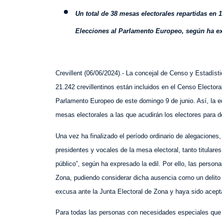
U
n total de 38 mesas electorales repartidas en 1
Elecciones al Parlamento Europeo, según ha exp
Crevillent (
0
6
/
0
6
/202
4
).- La concejal de Censo y Estadíst
21.242 crevillentinos están incluidos en el Censo Elector
Parlamento Europeo de este domingo 9 de junio. Así, la ed
mesas electorales a las que acudirán los electores para d
Una vez ha finalizado el período ordinario de alegaciones
presidentes y vocales de la mesa electoral, tanto titulare
público”, según ha expresado la edil. Por ello, las perso
Zona, pudiendo considerar dicha ausencia como un delito
excusa ante la Junta Electoral de Zona y haya sido acept
Para todas las personas con necesidades especiales que 