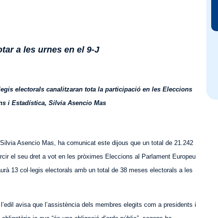
tar a les urnes en el 9-J
egis electorals canalitzaran tota la participació en les Eleccions
ns i Estadística, Silvia Asencio Mas
, Silvia Asencio Mas, ha comunicat este dijous que un total de 21.242
rcir el seu dret a vot en les pròximes
E
leccions al Parlament Europeu
aurà 13 col·legis electorals amb un total de 38 meses electorals a les
, l’edil avisa que l’assistència dels membres elegits com a presidents i