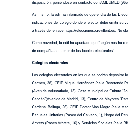
disposición, poniéndose en contacto con AMBUMED (965 1
Asimismo, la edil ha informado de que el día de las Elecci
indicaciones del colegio donde el elector debe emitir su 
a través del enlace https://elecciones.crevillent.es. No o
Como novedad, la edil ha apuntado que “según nos ha remi
de compañía al interior de los locales electorales”.
Colegios electorales
Los colegios electorales en los que se podrán depositar lo
Carmen, 38), CEIP Miguel Hernández (calle Reverendo Pas
(Avenida Voluntariado, 13), Casa Municipal de Cultura “Jo
Cebrián”(Avenida de Madrid, 13), Centro de Mayores “Parc 
Cardenal Belluga, 26), CEIP Doctor Mas Magro (calle Mach
Escuelas Unitarias (Paseo del Calvario, 1), Hogar del Pens
Arbrets (Paseo Arbrets, 16) y Servicios Sociales (calle Rib