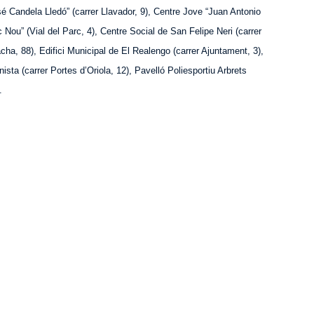
sé Candela Lledó” (carrer Llavador, 9), Centre Jove “Juan Antonio
c Nou” (Via
l
del Parc, 4), Centre Social de San Felip
e
Neri (carrer
cha
, 88), Edifici Municipal de
El Realengo
(carrer Ajuntament, 3),
nista (carrer Portes d’Ori
ola
, 12), Pavelló Poliesportiu Arbrets
.