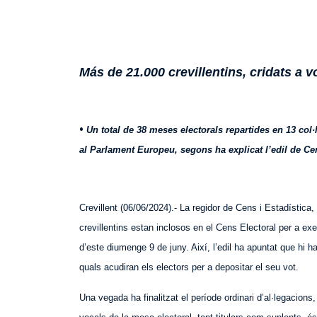
Más de 21.000 crevillentins, cridats a vo
•
Un total de 38 meses electorals repartides en 13 col·l
al Parlament Europeu, segons ha explicat l’edil de Ce
Crevillent (06/06/2024).- La regidor de Cens i Estadística
crevillentins estan inclosos en el Cens Electoral per a exe
d’este diumenge 9 de juny. Així, l’edil ha apuntat que hi h
quals acudiran els electors per a depositar el seu vot.
Una vegada ha finalitzat el període ordinari d’al·legacions