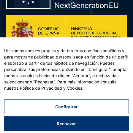
Utilizamos cookies propias y de terceros con fines analíticos y
para mostrarte publicidad personalizada en función de un perfil
elaborado a partir de tus hábitos de navegación. Puedes
personalizar tus preferencias pulsando en "Configurar", aceptar
todas las cookies haciendo clic en "Aceptar", o rechazarlas
seleccionando "Rechazar". Para más información consulta
Plan de Recuperación, Transformación y Resiliencia – Financiado por
nuestra
Política de Privacidad y Cookies
.
la Unión Europea << Next Generation EU>> Mecanismo de
Recuperación y resiliencia, establecido por el Reglamento (UE)
2021/241 del Parlamento Europeo y del Consejo, de 12 de febrero
Configurar
de 2021. Componente 11, Inversión 2 del PRTR gestionado por el
Ministerio de Política territorial.
Rechazar