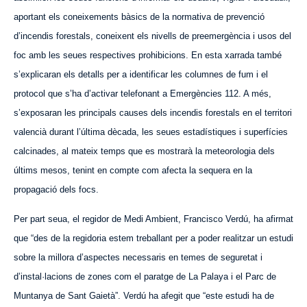
aportant els coneixements bàsics de la normativa de prevenció
d’incendis forestals, coneixent els nivells de preemergència i usos del
foc amb les seues respectives prohibicions. En esta xarrada també
s’explicaran els detalls per a identificar les columnes de fum i el
protocol que s’ha d’activar telefonant a Emergències 112. A més,
s’exposaran les principals causes dels incendis forestals en el territori
valencià durant l’última dècada, les seues estadístiques i superfícies
calcinades, al mateix temps que es mostrarà la meteorologia dels
últims mesos, tenint en compte com afecta la sequera en la
propagació dels focs.
Per part seua, el regidor de Medi Ambient,
Francisco
Verdú, ha afirmat
que “des de la regidoria estem treballant per a poder realitzar un estudi
sobre la millora d’aspectes necessaris en temes de seguretat i
d’instal·lacions de zones com el paratge de La Palaya i el Parc de
Muntanya de Sa
nt Gaietà
”. Verdú ha afegit que “este estudi ha de