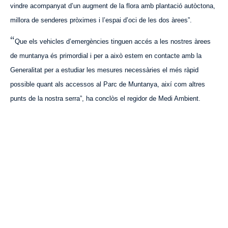
vindre acompanyat d’un augment de la flora amb plantació autòctona,
millora de senderes pròximes i l’espai d’oci de les dos àrees”.
“
Que els vehicles d’emergències tinguen accés a les nostres àrees
de muntanya és primordial i per a això estem en contacte amb la
Generalitat per a estudiar les mesures necessàries el més ràpid
possible quant als accessos al Parc de Muntanya, així com altres
punts de la nostra serra”, ha conclòs el regidor de Medi Ambient.
VISITA CREVILLENT