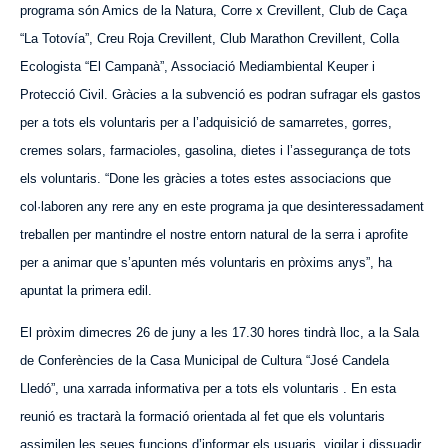
programa són Amics de la Natura, Corre x Crevillent, Club de Caça
“La Totovía”, Creu Roja Crevillent, Club Marathon Crevillent, Colla
Ecologista “El Campanà”, Associació Mediambiental Keuper i
Protecci
ó
Civil. Gràcies a la subvenció es podran sufragar els gastos
per a tots els voluntaris per a l’adquisició de samarretes, gorres,
cremes solars, farmacioles, gasolina, dietes i l’assegurança de tots
els voluntaris. “Done les gràcies a totes estes associacions que
col·laboren any rere any en este programa ja que desinteressadament
treballen per mantindre el nostre entorn natural de la serra i aprofite
per a animar que s’apunten més voluntaris en pròxims anys”, ha
apuntat la primera edil.
El pròxim dimecres
26 de juny a les 17.30 hores tindrà lloc, a la Sala
de Conferències de la Casa Municipal de Cultura “José Candela
Lledó”, una xarrada informativa per a tots els voluntaris . En esta
reunió es tractarà la formació orientada al fet que els voluntaris
assimilen les seues funcions d’informar els usuaris, vigilar i dissuadir,