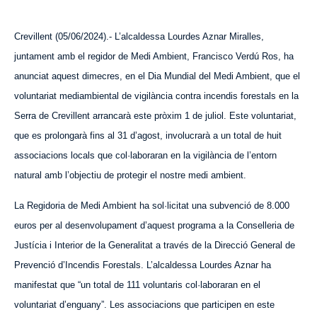
Crevillent (0
5
/06/2024).- L’alcaldessa Lourdes Aznar Miralles,
juntament amb el regidor de Medi Ambient, Francisco Verdú Ros, ha
anunciat
aquest
dimecres, en el Dia Mundial del Medi Ambient, que el
voluntariat mediambiental de vigilància contra incendis forestals en la
Serra de Crevillent arrancarà este pròxim 1 de juliol. Este voluntariat,
que es prolongarà fins al 31 d’agost, involucrarà a un total de huit
associacions locals que col·laboraran en la vigilància de l’entorn
natural amb l’objectiu de protegir el nostre medi ambient.
La Regidoria de Medi Ambient ha sol·licitat una subvenció de 8.000
euros per al desenvolupament d’
aquest
programa a la Conselleria de
Justícia i Interior de la Generalitat a través de la Direcció General de
Prevenció d’Incendis Forestals. L’alcaldessa Lourdes Aznar ha
manifestat que “un total de 111 voluntaris col·laboraran en el
voluntariat d’enguany”. Les associacions que participen en este