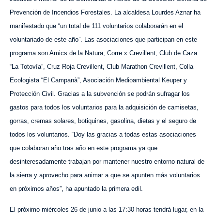
Prevención de Incendios Forestales. La alcaldesa Lourdes Aznar ha
manifestado que “un total de 111 voluntarios colaborarán en el
voluntariado
de este año
”. Las asociaciones que participan en este
programa son Amics de la Natura, Corre x Crevillent, Club de Caza
“La Totovía”, Cruz Roja Crevillent, Club Marathon Crevillent, Colla
Ecologista “El Campanà”, Asociación Medioambiental Keuper y
Protecci
ó
n Civil. Gracias a la subvención se podrán sufragar los
gastos
para todos los voluntarios para la adquisición de
camisetas,
gorras, cremas solares, botiquines, gasolina, dietas y
el
seguro de
todos los voluntarios. “Doy las gracias a todas estas asociaciones
que colaboran año tras año
en este programa ya que
desinteresadamente
trabajan por
mantener nuestro entorno natural de
la sierra y
aprovecho para animar a
que se apunten más
voluntarios
en próximos años
”, ha apuntado la primera edil.
El próximo
miércoles
26 de junio a las 17:30 horas tendrá lugar, en la