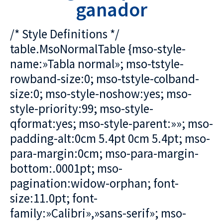
ganador
/* Style Definitions */
table.MsoNormalTable {mso-style-
name:»Tabla normal»; mso-tstyle-
rowband-size:0; mso-tstyle-colband-
size:0; mso-style-noshow:yes; mso-
style-priority:99; mso-style-
qformat:yes; mso-style-parent:»»; mso-
padding-alt:0cm 5.4pt 0cm 5.4pt; mso-
para-margin:0cm; mso-para-margin-
bottom:.0001pt; mso-
pagination:widow-orphan; font-
size:11.0pt; font-
family:»Calibri»,»sans-serif»; mso-