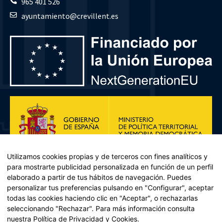
965 401 526
ayuntamiento@crevillent.es
Utilizamos cookies propias y de terceros con fines analíticos y
para mostrarte publicidad personalizada en función de un perfil
elaborado a partir de tus hábitos de navegación. Puedes
personalizar tus preferencias pulsando en "Configurar", aceptar
todas las cookies haciendo clic en "Aceptar", o rechazarlas
seleccionando "Rechazar". Para más información consulta
Plan de Recuperación, Transformación y Resiliencia – Financiado por
nuestra
Política de Privacidad y Cookies
.