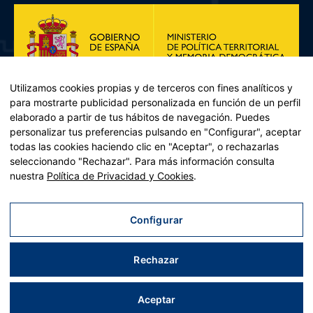
Utilizamos cookies propias y de terceros con fines analíticos y
para mostrarte publicidad personalizada en función de un perfil
elaborado a partir de tus hábitos de navegación. Puedes
personalizar tus preferencias pulsando en "Configurar", aceptar
todas las cookies haciendo clic en "Aceptar", o rechazarlas
seleccionando "Rechazar". Para más información consulta
Plan de Recuperación, Transformación y Resiliencia – Financiado por
nuestra
Política de Privacidad y Cookies
.
la Unión Europea << Next Generation EU>> Mecanismo de
Recuperación y resiliencia, establecido por el Reglamento (UE)
2021/241 del Parlamento Europeo y del Consejo, de 12 de febrero
Configurar
de 2021. Componente 11, Inversión 2 del PRTR gestionado por el
Ministerio de Política territorial.
Rechazar
Aviso legal
|
Política de privacidad
|
Política de cookies
|
Accesibilidad
|
Mapa web
Aceptar
| Desarrollado por
Tres
tristes
tigres