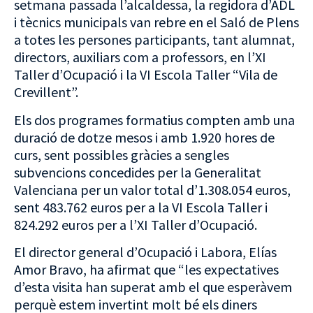
setmana passada l’alcaldessa, la regidora d’ADL
i tècnics municipals van rebre en el Saló de Plens
a totes les persones participants, tant alumnat,
directors, auxiliars com a professors, en l’XI
Taller d’Ocupació i la VI Escola Taller “Vila de
Crevillent”.
Els dos programes formatius compten amb una
duració de dotze mesos i amb 1.920 hores de
curs, sent possibles gràcies a sengles
subvencions concedides per la Generalitat
Valenciana per un valor total d’1.308.054 euros,
sent 483.762 euros per a la VI Escola Taller i
824.292 euros per a l’XI Taller d’Ocupació.
El director general d’Ocupació i Labora, Elías
Amor Bravo, ha afirmat que “les expectatives
d’esta visita han superat amb el que esperàvem
perquè estem invertint molt bé els diners