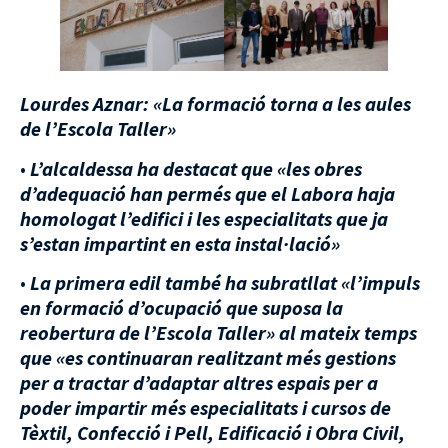
Lourdes Aznar: «La formació torna a les aules
de l’Escola Taller»
•
L’
alcaldessa ha destacat que «les obres
d’adequació han permés que el Labora haja
homologat l’edifici i les especialitats que ja
s’estan impartint en esta instal·lació»
•
La primera edil també ha subratllat «l’impuls
en formació d’ocupació que suposa la
reobertura de l’Escola Taller» al mateix temps
que «es continuaran realitzant més gestions
per a tractar d’adaptar altres espais per a
poder impartir més especialitats i cursos de
Tèxtil, Confecció i Pell, Edificació i Obra Civil,