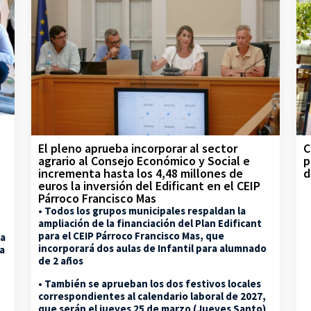
C
El pleno aprueba incorporar al sector
p
agrario al Consejo Económico y Social e
d
incrementa hasta los 4,48 millones de
euros la inversión del Edificant en el CEIP
Párroco Francisco Mas
• Todos los grupos municipales respaldan la
ampliación de la financiación del Plan Edificant
para el CEIP Párroco Francisco Mas, que
la
incorporará dos aulas de Infantil para alumnado
na
de 2 años
• También se aprueban los dos festivos locales
correspondientes al calendario laboral de 2027,
que serán el jueves 25 de marzo (Jueves Santo)