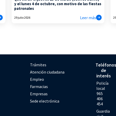
y el lunes 4 de octubre, con motivo de las fiestas
patronales
Leer más
29 julio 2026
29
Teléfono
Trámites
de
Atención ciudadana
interés
Empleo
Policía
Farmacias
local
965
Empresas
406
Sede electrónica
454
Guardia