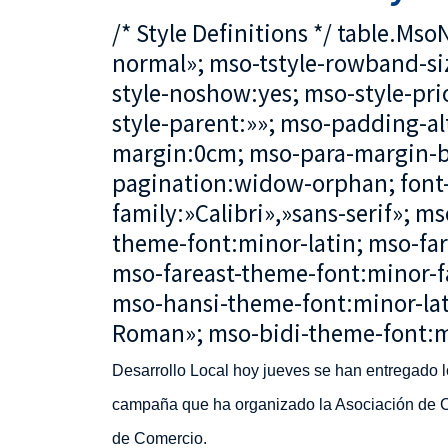
/* Style Definitions */ table.M
normal»; mso-tstyle-rowband-siz
style-noshow:yes; mso-style-pri
style-parent:»»; mso-padding-al
margin:0cm; mso-para-margin-b
pagination:widow-orphan; font-s
family:»Calibri»,»sans-serif»; ms
theme-font:minor-latin; mso-fa
mso-fareast-theme-font:minor-fa
mso-hansi-theme-font:minor-lat
Roman»; mso-bidi-theme-font:m
Desarrollo Local hoy jueves se han entregado l
campaña que ha organizado la Asociación de Co
de Comercio.