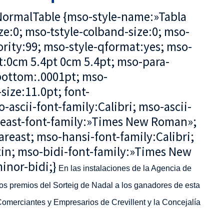
soNormalTable {mso-style-name:»Tabla
e:0; mso-tstyle-colband-size:0; mso-
ority:99; mso-style-qformat:yes; mso-
t:0cm 5.4pt 0cm 5.4pt; mso-para-
ottom:.0001pt; mso-
ize:11.0pt; font-
o-ascii-font-family:Calibri; mso-ascii-
reast-font-family:»Times New Roman»;
reast; mso-hansi-font-family:Calibri;
in; mso-bidi-font-family:»Times New
inor-bidi;}
En las instalaciones de la Agencia de
os premios del Sorteig de Nadal a los ganadores de esta
merciantes y Empresarios de Crevillent y la Concejalía