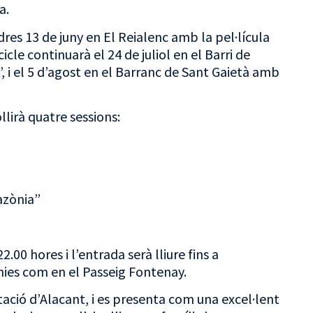
a.
s 13 de juny en El Reialenc amb la pel·lícula
cle continuarà el 24 de juliol en el Barri de
”, i el 5 d’agost en el Barranc de Sant Gaietà amb
lirà quatre sessions:
mazònia”
.00 hores i l’entrada serà lliure fins a
ies com en el Passeig Fontenay.
tació d’Alacant, i es presenta com una excel·lent