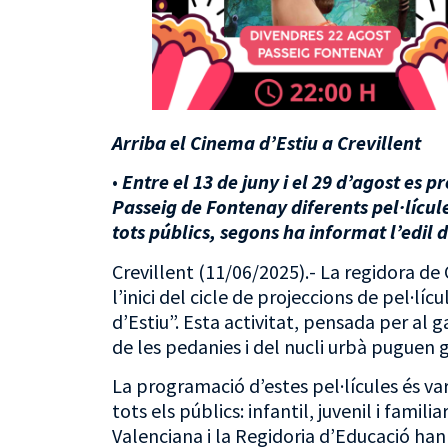
Arriba el Cinema d’Estiu a Crevillent
•
Entre el 13 de juny i el 29 d’agost es 
Passeig de Fontenay diferents pel·lícu
tots públics, segons ha informat l’edil
Crevillent (11/06/2025).- La regidora de
l’inici del cicle de projeccions de pel·lícu
d’Estiu”. Esta activitat, pensada per al 
de les pedanies i del nucli urbà puguen g
La programació d’estes pel·lícules és va
tots els públics: infantil, juvenil i fami
Valenciana i la Regidoria d’Educació han 