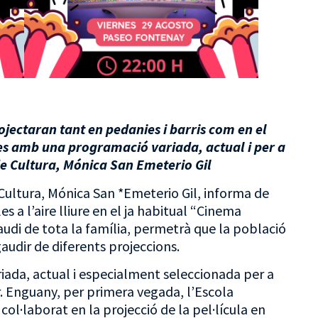
projectaran tant en pedanies i barris com en el
les amb una programació variada, actual i per a
 de Cultura, Mónica San Emeterio Gil
 Cultura, Mónica San *Emeterio Gil, informa de
les a l’aire lliure en el ja habitual “Cinema
gaudi de tota la família, permetrà que la població
audir de diferents projeccions.
riada, actual i especialment seleccionada per a
liar. Enguany, per primera vegada, l’Escola
col·laborat en la projecció de la pel·lícula en