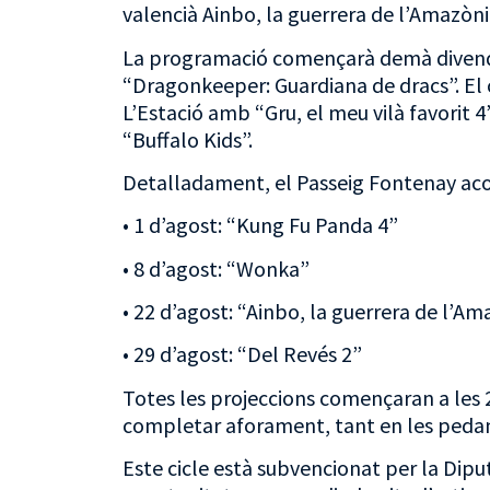
valencià Ainbo, la guerrera de l’Amazòni
La programació començarà demà divendre
“Dragonkeeper: Guardiana de dracs”. El ci
L’Estació amb “Gru, el meu vilà favorit 4
“Buffalo Kids”.
Detalladament, el Passeig Fontenay acol
• 1 d’agost: “Kung Fu Panda 4”
• 8 d’agost: “Wonka”
• 22 d’agost: “Ainbo, la guerrera de l’A
• 29 d’agost: “Del Revés 2”
Totes les projeccions començaran a les 22
completar aforament, tant en les pedan
Este cicle està subvencionat per la Dipu