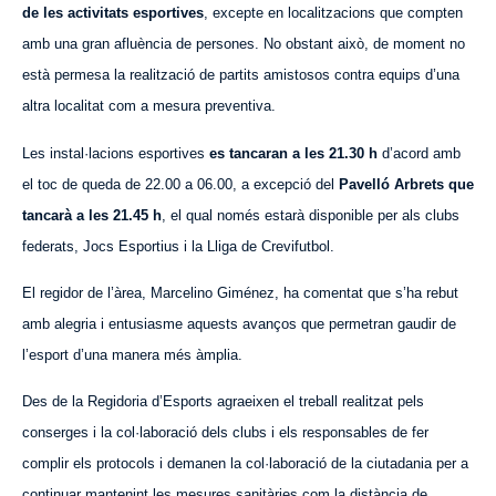
de les activitats esportives
, excepte en localitzacions que compten
amb una gran afluència de persones. No obstant això, de moment no
està permesa la realització de partits amistosos contra equips d’una
altra localitat com a mesura preventiva.
Les instal·lacions esportives
es tancaran a les 21.30 h
d’acord amb
el toc de queda de 22.00 a 06.00, a excepció del
Pavelló Arbrets que
tancarà a les 21.45 h
, el qual només estarà disponible per als clubs
federats, Jocs Esportius i la Lliga de Crevifutbol.
El regidor de l’àrea, Marcelino Giménez, ha comentat que s’ha rebut
amb alegria i entusiasme aquests avanços que permetran gaudir de
l’esport d’una manera més àmplia.
Des de la Regidoria d’Esports agraeixen el treball realitzat pels
conserges i la col·laboració dels clubs i els responsables de fer
complir els protocols i demanen la col·laboració de la ciutadania per a
continuar mantenint les mesures sanitàries com la distància de