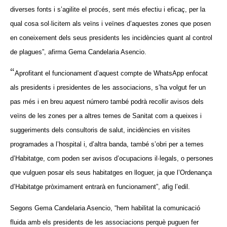
diverses fonts i s’agilite el procés, sent més efectiu i eficaç, per la
qual cosa sol·licitem als veïns i veïnes d’aquestes zones que posen
en coneixement dels seus presidents les incidències quant al control
de plagues”, afirma Gema Candelaria Asencio.
“
Aprofitant el funcionament d’aquest compte de WhatsApp enfocat
als presidents i presidentes de les associacions, s’ha volgut fer un
pas més i en breu aquest número també podrà recollir avisos dels
veïns de les zones per a altres temes de Sanitat com a queixes i
suggeriments dels consultoris de salut, incidències en visites
programades a l’hospital i, d’altra banda, també s’obri per a temes
d’Habitatge, com poden ser avisos d’ocupacions il·legals, o persones
que vulguen posar els seus habitatges en lloguer, ja que l’Ordenança
d’Habitatge pròximament entrarà en funcionament”, afig l’edil.
Segons Gema Candelaria Asencio, “hem habilitat la comunicació
fluida amb els presidents de les associacions perquè puguen fer