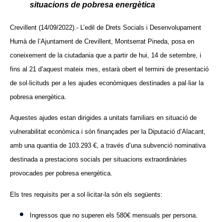
situacions de pobresa energètica
Crevillent (14/09/2022).- L’edil de Drets Socials i Desenvolupament
Humà de l’Ajuntament de Crevillent, Montserrat Pineda, posa en
coneixement de la ciutadania que a partir de hui, 14 de setembre, i
fins al 21 d’aquest mateix mes, estarà obert el termini de presentació
de sol·licituds per a les ajudes econòmiques destinades a pal·liar la
pobresa energètica.
Aquestes ajudes estan dirigides a unitats familiars en situació de
vulnerabilitat econòmica i són finançades per la Diputació d’Alacant,
amb una quantia de
103.293 €,
a través d’una
subvenció nominativa
destinada a prestacions socials per situacions extraordinàries
provocades per pobresa energètica
.
Els tres requisits per a sol·licitar-la són els següents:
Ingressos que no superen els 580€ mensuals per persona.