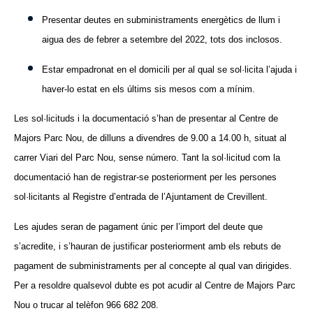
Presentar deutes en subministraments energètics de llum i
aigua des de febrer a setembre del 2022, tots dos inclosos.
Estar empadronat en el domicili per al qual se sol·licita l’ajuda i
haver-lo estat en els últims sis mesos com a mínim.
Les sol·licituds i la documentació s’han de presentar al Centre de
Majors Parc Nou, de dilluns a divendres de 9.00 a 14.00 h, situat al
carrer Viari del Parc Nou, sense número. Tant la sol·licitud com la
documentació han de registrar-se posteriorment per les persones
sol·licitants al Registre d’entrada de l’Ajuntament de Crevillent.
Les ajudes seran de pagament únic per l’import del deute que
s’acredite, i s’hauran de justificar posteriorment amb els rebuts de
pagament de subministraments per al concepte al qual van dirigides.
Per a resoldre qualsevol dubte es pot acudir al Centre de Majors Parc
Nou o trucar al telèfon 966 682 208.