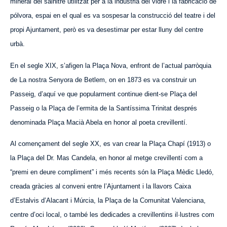
mineral del salnitre utilitzat per a la indústria del vidre i la fabricació de
pólvora, espai en el qual es va sospesar la construcció del teatre i del
propi Ajuntament, però es va desestimar per estar lluny del centre
urbà.
En el segle XIX, s’afigen la Plaça Nova, enfront de l’actual parròquia
de La nostra Senyora de Betlem, on en 1873 es va construir un
Passeig, d’aquí ve que popularment continue dient-se Pla
ç
a del
Passeig o la Plaça de l’ermita de la Santíssima Trini
tat
després
denominada Pla
ç
a Macià Abela en honor al poeta crevillentí.
Al començament del segle XX, es van crear la Plaça Chapí (1913) o
la Plaça del Dr. Mas Candela, en honor al metge crevillentí com a
“premi en deure compliment” i més recents són la Plaça Mèdic Lledó,
creada gràcies al conveni entre l’Ajuntament i la llavors Caixa
d’Estalvis d’Alacant i Múrcia, la Plaça de la Comunitat Valenciana,
centre d’oci local, o també les dedicades a crevillentins il·lustres com