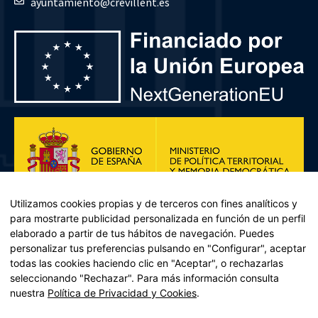
ayuntamiento@crevillent.es
Utilizamos cookies propias y de terceros con fines analíticos y
para mostrarte publicidad personalizada en función de un perfil
elaborado a partir de tus hábitos de navegación. Puedes
personalizar tus preferencias pulsando en "Configurar", aceptar
todas las cookies haciendo clic en "Aceptar", o rechazarlas
seleccionando "Rechazar". Para más información consulta
Plan de Recuperación, Transformación y Resiliencia – Financiado por
nuestra
Política de Privacidad y Cookies
.
la Unión Europea << Next Generation EU>> Mecanismo de