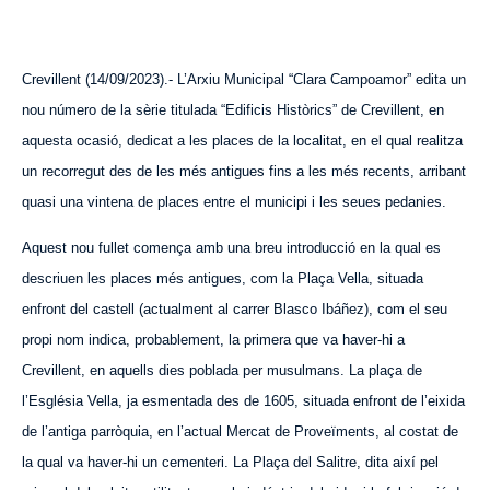
Crevillent (1
4
/09/2023).- L’Arxiu Municipal “Clara Campoamor” edita un
nou número de la sèrie titulada “Edificis Històrics” de Crevillent, en
aquesta ocasió, dedicat a les places de la localitat, en el qual realitza
un recorregut des de les més antigues fins a les més recents, a
rribant
quasi una vintena de places entre el municipi i les seues pedanies.
Aquest nou fullet comença amb una breu introducció en la qual es
descriuen les places més antigues, com la Plaça Vella, situada
enfront del castell (actualment al carrer Blasco Ibáñez), com el seu
propi nom indica, probablement, la primera que va haver-hi a
Crevillent, en aquells dies poblada per musulmans. La plaça de
l’Església Vella, ja esmentada des de 1605, situada enfront de l’eixida
de l’antiga parròquia, en l’actual Mercat de Proveïments, al costat de
la qual va haver-hi un cementeri. La Plaça del Sa
litre
, dita així pel