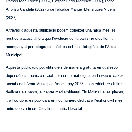
Ramón Mas López (2006), Gaspar Lledó Martínez (2007), Isabel
Alfonso Candela (2022) o de l’alcalde Manuel Menargues Vicens
(2022).
A través d’aquesta publicació podem conéixer una mica més les
nostres places, alhora que l’evolució de l’urbanisme crevillentí,
acompanyat per fotografies inèdites del fons fotogràfic de l’Arxiu
Municipal.
Aquesta publicació pot obtindre’s de manera gratuïta en qualsevol
dependència municipal, així com en format digital en la web o xarxes
socials de l’Arxiu Municipal. Aquest any 2023 s’han editat tres fullets
dedicats als parcs,
a
l centre mediambiental Els Molins
i a
les places,
i, a l’octubre, es publicarà un nou número dedicat a l’edifici civil més
antic que va tindre Crevillent, l’antic Hospital